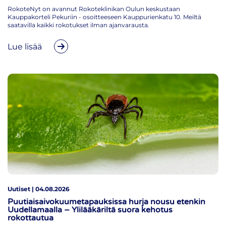
RokoteNyt on avannut Rokoteklinikan Oulun keskustaan
Kauppakorteli Pekuriin - osoitteeseen Kauppurienkatu 10. Meiltä
saatavilla kaikki rokotukset ilman ajanvarausta.
Lue lisää
Uutiset | 04.08.2026
Puutiaisaivokuumetapauksissa hurja nousu etenkin
Uudellamaalla – Ylilääkäriltä suora kehotus
rokottautua