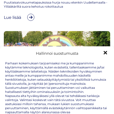
Puutiaisaivokuumetapauksissa hurja nousu etenkin Uudellamaalla -
Ylilääkäriltä suora kehotus rokottautua
Lue lisää
Hallinnoi suostumusta
Parhaan kokemuksen tarjoamiseksi me ja kumppanimme
käytämme teknologioita, kuten evästeitä, tallentaaksemme ja/tai
käyttääksemme laitetietoja. Näiden tekniikoiden hyväksyminen
antaa meille ja kumppanimme mahdollisuuden käsitellä
henkilötietoja, kuten selauskäyttäytymistä tai yksilöllisiä tunnuksia
tällä sivustolla, ja näyttää (ei-)personoituja mainoksia.
Suostumuksen jättäminen tai peruuttaminen voi vaikuttaa
Uutiset | 10.06.2026
haitallisesti tiettyihin ominaisuuksiin ja toimintoihin.
RokoteNyt mukana Huvimaa Festissä Turun
Napsauta alta hyväksyäksesi yllä olevat tai tehdäksesi tarkkoja
Kupittaanpuistossa 13.–14.6.2026
valintoja. Valintasi koskevat vain tätä sivustoa. Voit muuttaa
asetuksiasi milloin tahansa, mukaan lukien suostumuksesi
RokoteNyt mukana Huvimaa Festissä Turun Kupittaanpuistossa 13.–
peruuttaminen, käyttämällä evästekäytännön vaihtopainikkeita tai
14.6.2026. Tervetuloa päivittämään rokotukset ajantasalle kesää
napsauttamalla näytön alareunassa olevaa