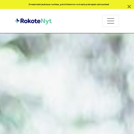
Omakantakirjauksissa ruuhkaa, pahoittelemme normaalia pidempää odotusaikaa!