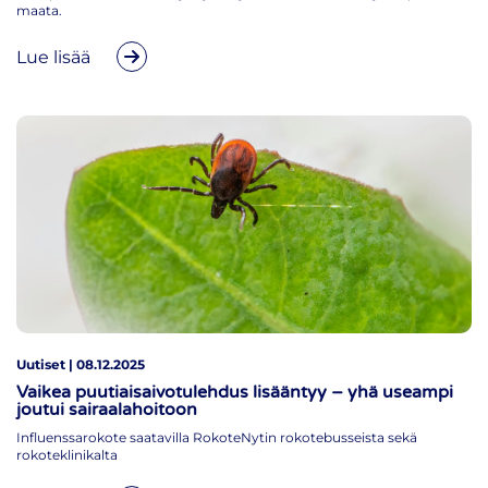
maata.
Lue lisää
Uutiset | 08.12.2025
Vaikea puutiaisaivotulehdus lisääntyy – yhä useampi
joutui sairaalahoitoon
Influenssarokote saatavilla RokoteNytin rokotebusseista sekä
rokoteklinikalta