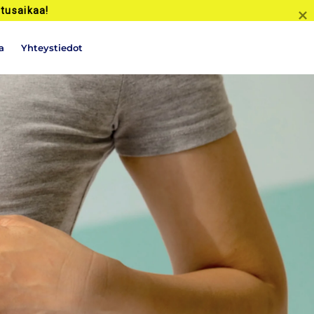
tusaikaa!
a
Yhteystiedot