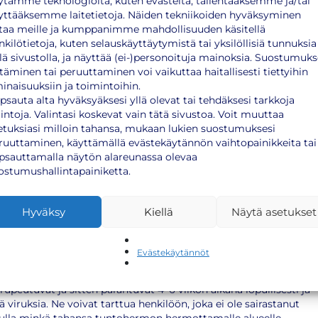
ytämme teknologioita, kuten evästeitä, tallentaaksemme ja/tai
yttääksemme laitetietoja. Näiden tekniikoiden hyväksyminen
aisin kello 11-17 Helsingin Bulevardilla osoitteessa Bulevardi 11.
taa meille ja kumppanimme mahdollisuuden käsitellä
nkilötietoja, kuten selauskäyttäytymistä tai yksilöllisiä tunnuksia
llä sivustolla, ja näyttää (ei-)personoituja mainoksia. Suostumuk
ttäminen tai peruuttaminen voi vaikuttaa haitallisesti tiettyihin
sopii?
inaisuuksiin ja toimintoihin.
psauta alta hyväksyäksesi yllä olevat tai tehdäksesi tarkkoja
lintoja. Valintasi koskevat vain tätä sivustoa. Voit muuttaa
ut vesirokon lapsena ja kantaa tätä virusta. Arviolta noin joka
etuksiasi milloin tahansa, mukaan lukien suostumuksesi
vyöruusuun elämänsä aikana. Myöskään sairastettu
ruuttaminen, käyttämällä evästekäytännön vaihtopainikkeita tai
utua. Vyöruusun suurin riskitekijä on ikä –taudin riski kasvaa
psauttamalla näytön alareunassa olevaa
ostumushallintapainiketta.
Hyväksy
Kiellä
Näytä asetukset
tuneesta on kipu. Se voi alkaa 1–8 vuorokautta ennen kuin iho
Evästekäytännöt
äpimittaisia kirkkaita rakkuloita. Rakkulat ovat alkuun
Ne lisääntyvät joitakin päiviä, jopa viikon ajan. Niiden määrä
peutuvat ja sitten parantuvat 4–6 viikon aikana lopullisesti ja
 viruksia. Ne voivat tarttua henkilöön, joka ei ole sairastanut