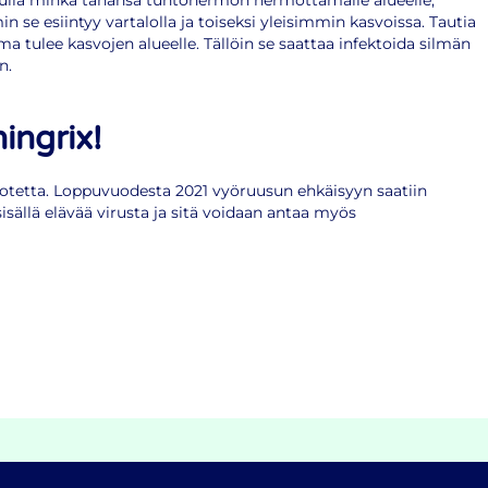
tulla minkä tahansa tuntohermon hermottamalle alueelle,
in se esiintyy vartalolla ja toiseksi yleisimmin kasvoissa. Tautia
a tulee kasvojen alueelle. Tällöin se saattaa infektoida silmän
n.
ingrix!
otetta. Loppuvuodesta 2021 vyöruusun ehkäisyyn saatiin
isällä elävää virusta ja sitä voidaan antaa myös