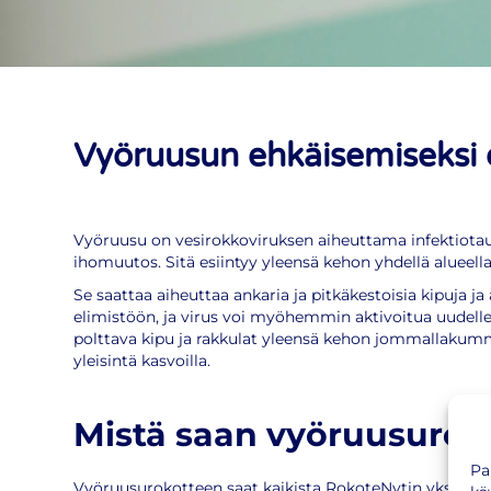
Vyöruusun ehkäisemiseksi 
Vyöruusu on vesirokkoviruksen aiheuttama infektiotauti,
ihomuutos. Sitä esiintyy yleensä kehon yhdellä alueella 
Se saattaa aiheuttaa ankaria ja pitkäkestoisia kipuja ja
elimistöön, ja virus voi myöhemmin aktivoitua uudelle
polttava kipu ja rakkulat yleensä kehon jommallakummal
yleisintä kasvoilla.
Mistä saan vyöruusurok
Pa
Vyöruusurokotteen saat kaikista RokoteNytin yksiköist