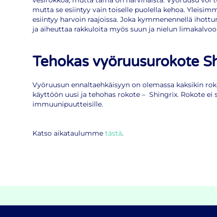
vesirokkoa, mutta tämä on harvinaista. Vyöruusu voi 
mutta se esiintyy vain toiselle puolella kehoa. Yleisimm
esiintyy harvoin raajoissa. Joka kymmenennellä ihottum
ja aiheuttaa rakkuloita myös suun ja nielun limakalvoo
Tehokas vyöruusurokote Sh
Vyöruusun ennaltaehkäisyyn on olemassa kaksikin rok
käyttöön uusi ja tehohas rokote – Shingrix. Rokote ei s
immuunipuutteisille.
Katso aikataulumme
tästä
.