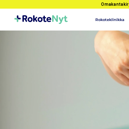
Omakantakir
Rokoteklinikka