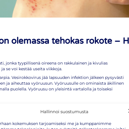
on olemassa tehokas rokote – H
 jonka tyypillisenä oireena on rakkulainen ja kivulias
ja se voi kestää useita viikkoja.
 arpia. Vesirokkovirus jää lapsuuden infektion jälkeen pysyvästi
en ja aiheuttaa vyöruusun. Vyöruusulle on ominaista äkillinen
la puolella. Vyöruusu on yleisintä vartalolla ja toiseksi
Hallinnoi suostumusta
otteen?
rhaan kokemuksen tarjoamiseksi me ja kumppanimme
ä.