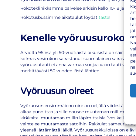
kä
kä
Rokoteklinikkamme palvelee arkisin kello 10-18 ja lauant
an
Rokotusbussimme aikataulut löydät
tästä
!
he
tä
jä
Kenelle vyöruusurokote 
om
Na
va
Arviolta 95 %:a yli 50-vuotiaista aikuisista on sairastan
as
kolmas vesirokon sairastanut suomalainen sairastuu 
pe
vyöruusutauti ei anna varmaa suojaa vaan tauti voi uusi
na
merkittävästi 50 vuoden iästä lähtien
su
Vyöruusun oireet
Vyöruusun ensimmäienn oire on neljällä viidestä sairas
alkaa punoittaa ja sille nousee muutaman millimetrin l
kirkkaita, muutaman millin läpimittaisia ”vesikelloja”. 
vaihtelee muutamasta satoihin. Rakkulat sameutuvat, ru
yleensä jättämättä jälkiä. Vyöruusurakkuloissa on eläviä