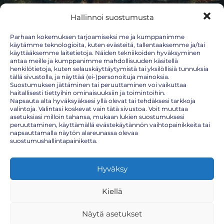
Hallinnoi suostumusta
Parhaan kokemuksen tarjoamiseksi me ja kumppanimme
käytämme teknologioita, kuten evästeitä, tallentaaksemme ja/tai
käyttääksemme laitetietoja. Näiden tekniikoiden hyväksyminen
antaa meille ja kumppanimme mahdollisuuden käsitellä
henkilötietoja, kuten selauskäyttäytymistä tai yksilöllisiä tunnuksia
tällä sivustolla, ja näyttää (ei-)personoituja mainoksia.
Suostumuksen jättäminen tai peruuttaminen voi vaikuttaa
haitallisesti tiettyihin ominaisuuksiin ja toimintoihin.
Napsauta alta hyväksyäksesi yllä olevat tai tehdäksesi tarkkoja
Kolerarokote
valintoja. Valintasi koskevat vain tätä sivustoa. Voit muuttaa
asetuksiasi milloin tahansa, mukaan lukien suostumuksesi
peruuttaminen, käyttämällä evästekäytännön vaihtopainikkeita tai
Kolerakote ei kuulu kansalliseen rokotusohjelmaan ja sen takia
napsauttamalla näytön alareunassa olevaa
matkailijan on tärkeä itse huolehtia tarvittavasta suojautumisesta
suostumushallintapainiketta.
tätä tautia vastaan. Erityisesti niiden, jotka viettävät aikaa koleraa
esiintyvillä alueilla heikkojen hygieniastandardien vallitessa, on
suositeltavaa hankkia rokotus.
Hyväksy
Koleraa vastaan suojautumiseen käytettävä rokote nautitaan suun
kautta. Aikuisille ja yli 7-vuotiaille lapsille rokote annetaan kahtena
erillisenä annoksena, jotka otetaan 1-6 viikon välein. 2-6-vuotiaiden
Kiellä
lasten kohdalla suositellaan kolmatta annosta puolen vuoden
kuluttua. Rokote tarjoaa suojan koleraa vastaan noin kahden vuoden
Näytä asetukset
ajan.