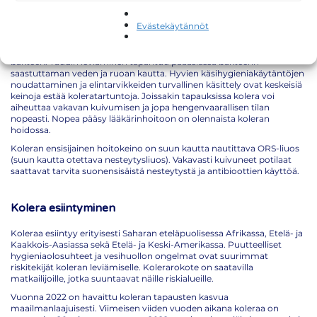
Kolera
Evästekäytännöt
Kolera on vakava ripulitauti, jonka aiheuttaa Vibrio cholerae -niminen
bakteeri. Taudin leviäminen tapahtuu pääasiassa bakteerin
saastuttaman veden ja ruoan kautta. Hyvien käsihygieniakäytäntöjen
noudattaminen ja elintarvikkeiden turvallinen käsittely ovat keskeisiä
keinoja estää koleratartuntoja. Joissakin tapauksissa kolera voi
aiheuttaa vakavan kuivumisen ja jopa hengenvaarallisen tilan
nopeasti. Nopea pääsy lääkärinhoitoon on olennaista koleran
hoidossa.
Koleran ensisijainen hoitokeino on suun kautta nautittava ORS-liuos
(suun kautta otettava nesteytysliuos). Vakavasti kuivuneet potilaat
saattavat tarvita suonensisäistä nesteytystä ja antibioottien käyttöä.
Kolera esiintyminen
Koleraa esiintyy erityisesti Saharan eteläpuolisessa Afrikassa, Etelä- ja
Kaakkois-Aasiassa sekä Etelä- ja Keski-Amerikassa. Puutteelliset
hygieniaolosuhteet ja vesihuollon ongelmat ovat suurimmat
riskitekijät koleran leviämiselle. Kolerarokote on saatavilla
matkailijoille, jotka suuntaavat näille riskialueille.
Vuonna 2022 on havaittu koleran tapausten kasvua
maailmanlaajuisesti. Viimeisen viiden vuoden aikana koleraa on