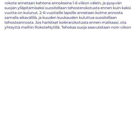
rokote annetaan kahtena annoksena 1-6 viikon välein, ja pysyvän
suojan ylläpitämiseksi suositellaan tehosterokotusta ennen kuin kaksi
vuotta on kulunut. 2-6-vuotiaille lapsille annetaan kolme annosta
samalla aikavälillä, ja kuuden kuukauden kuluttua suositellaan
tehosteannosta. Jos harkitset kolerarokotusta ennen matkaasi, ota
yhteyttä meihin RokoteNytillä. Tehokas suoja saavutetaan noin viikon
kuluttua viimeisestä annoksesta, joten on tärkeää suunnitella
rokotussarja ja ottaa se hyvissä ajoin ennen matkaa.
Puhelinnumero:
+358 45 348 2992
(ma-pe klo: 10:00-15:00)
Email:
info@rokotenyt.fi
Rokotteet ilman ajanvarausta