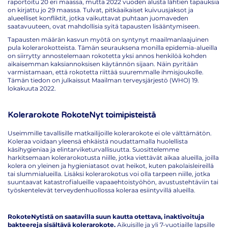
raportoitu 20 eri maassa, mutta 2022 vuoden alusta lähtien tapauksia
on kirjattu jo 29 maassa. Tulvat, pitkäaikaiset kuivuusjaksot ja
alueelliset konfliktit, jotka vaikuttavat puhtaan juomaveden
saatavuuteen, ovat mahdollisia syitä tapausten lisääntymiseen.
Tapausten määrän kasvun myötä on syntynyt maailmanlaajuinen
pula kolerarokotteista. Tämän seurauksena monilla epidemia-alueilla
on siirrytty annostelemaan rokotetta yksi annos henkilöä kohden
aikaisemman kaksiannoksisen käytännön sijaan. Näin pyritään
varmistamaan, että rokotetta riittää suuremmalle ihmisjoukolle.
Tämän tiedon on julkaissut Maailman terveysjärjestö (WHO) 19.
lokakuuta 2022.
Kolerarokote RokoteNyt toimipisteistä
Useimmille tavallisille matkailijoille kolerarokote ei ole välttämätön.
Koleraa voidaan yleensä ehkäistä noudattamalla huolellista
käsihygieniaa ja elintarviketurvallisuutta. Suosittelemme
harkitsemaan kolerarokotusta niille, jotka viettävät aikaa alueilla, joilla
kolera on yleinen ja hygieniatasot ovat heikot, kuten pakolaisleireillä
tai slummialueilla. Lisäksi kolerarokotus voi olla tarpeen niille, jotka
suuntaavat katastrofialueille vapaaehtoistyöhön, avustustehtäviin tai
työskentelevät terveydenhuollossa koleraa esiintyvillä alueilla.
RokoteNytistä on saatavilla suun kautta otettava, inaktivoituja
bakteereja sisältävä kolerarokote.
Aikuisille ja yli 7-vuotiaille lapsille