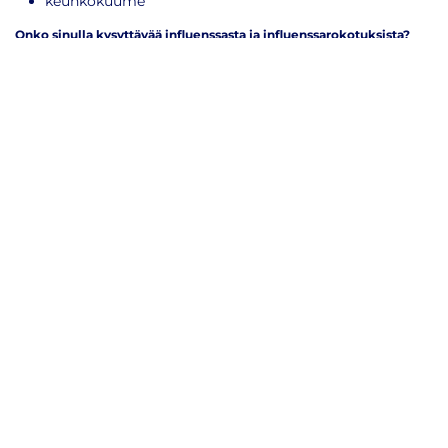
keuhkokuume
Onko sinulla kysyttävää influenssasta ja influenssarokotuksista?
Autamme mielellämme.
Yhteydenotot:
info(at)rokotenyt.fi
Rokotteet ilman ajanvarausta
Yhteystiedot
Puh +358 45 348 2992