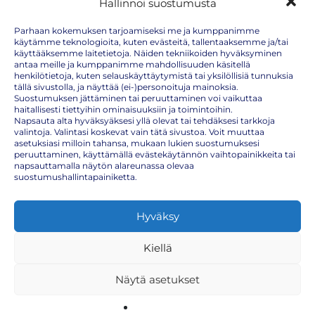
Hallinnoi suostumusta
Parhaan kokemuksen tarjoamiseksi me ja kumppanimme
käytämme teknologioita, kuten evästeitä, tallentaaksemme ja/tai
käyttääksemme laitetietoja. Näiden tekniikoiden hyväksyminen
antaa meille ja kumppanimme mahdollisuuden käsitellä
henkilötietoja, kuten selauskäyttäytymistä tai yksilöllisiä tunnuksia
tällä sivustolla, ja näyttää (ei-)personoituja mainoksia.
Suostumuksen jättäminen tai peruuttaminen voi vaikuttaa
haitallisesti tiettyihin ominaisuuksiin ja toimintoihin.
Napsauta alta hyväksyäksesi yllä olevat tai tehdäksesi tarkkoja
valintoja. Valintasi koskevat vain tätä sivustoa. Voit muuttaa
Kausi-Influenssarokotukset lähestyy –
asetuksiasi milloin tahansa, mukaan lukien suostumuksesi
RokoteNyt rokotusbusseista influenssarokotus
peruuttaminen, käyttämällä evästekäytännön vaihtopainikkeita tai
napsauttamalla näytön alareunassa olevaa
ilman ajanvarausta
suostumushallintapainiketta.
Hyväksy
Syksy on saapunut ja influenssarokotukset ovat pian täällä! Nopeasti
leviävä influenssa voi aiheuttaa työikäisillä pitkiä sairauspoissaoloja
jonka vuoksi on tärkeä muistaa ottaa rokote influenssaa vastaan.
Kiellä
RokoteNytin rokotusbusseista saat kauden 2022-2023
influenssarokotteet ilman ajanvarausta.
Näytä asetukset
Pysähdyspaikkoja löytyy meiltä ympäri Etelä-Suomea.
Katso jatkuvasti päivittyvämme aikataulumme
täältä:
https://rokotenyt.fi/aikataulu/