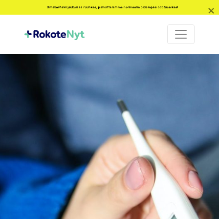
Omakantakirjauksissa ruuhkaa, pahoittelemme normaalia pidempää odotusaikaa!