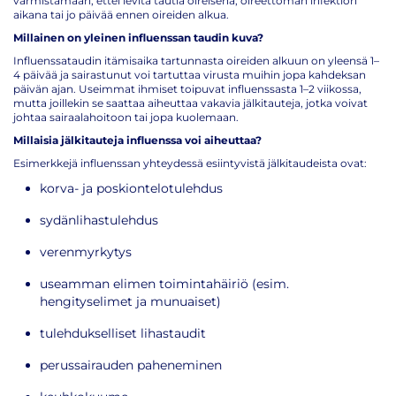
varmistamaan, ettei levitä tautia oireisena, oireettoman infektion
aikana tai jo päivää ennen oireiden alkua.
Millainen on yleinen influenssan taudin kuva?
Influenssataudin itämisaika tartunnasta oireiden alkuun on yleensä 1–
4 päivää ja sairastunut voi tartuttaa virusta muihin jopa kahdeksan
päivän ajan. Useimmat ihmiset toipuvat influenssasta 1–2 viikossa,
mutta joillekin se saattaa aiheuttaa vakavia jälkitauteja, jotka voivat
johtaa sairaalahoitoon tai jopa kuolemaan.
Millaisia jälkitauteja influenssa voi aiheuttaa?
Esimerkkejä influenssan yhteydessä esiintyvistä jälkitaudeista ovat:
korva- ja poskiontelotulehdus
sydänlihastulehdus
verenmyrkytys
useamman elimen toimintahäiriö (esim.
hengityselimet ja munuaiset)
tulehdukselliset lihastaudit
perussairauden paheneminen