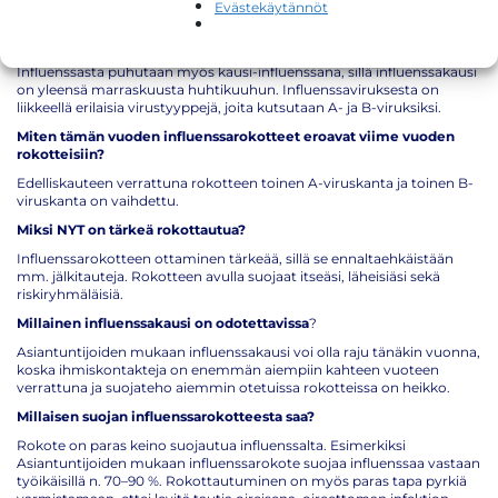
Evästekäytännöt
Mikä on influenssa?
Influenssa on influenssavirusten aiheuttama hengitysteiden tulehdus.
Influenssasta puhutaan myös kausi-influenssana, sillä influenssakausi
on yleensä marraskuusta huhtikuuhun. Influenssaviruksesta on
liikkeellä erilaisia virustyyppejä, joita kutsutaan A- ja B-viruksiksi.
Miten tämän vuoden influenssarokotteet eroavat viime vuoden
rokotteisiin?
Edelliskauteen verrattuna rokotteen toinen A-viruskanta ja toinen B-
viruskanta on vaihdettu.
Miksi NYT on tärkeä rokottautua?
Influenssarokotteen ottaminen tärkeää, sillä se ennaltaehkäistään
mm. jälkitauteja. Rokotteen avulla suojaat itseäsi, läheisiäsi sekä
riskiryhmäläisiä.
Millainen influenssakausi on odotettavissa
?
Asiantuntijoiden mukaan influenssakausi voi olla raju tänäkin vuonna,
koska ihmiskontakteja on enemmän aiempiin kahteen vuoteen
verrattuna ja suojateho aiemmin otetuissa rokotteissa on heikko.
Millaisen suojan influenssarokotteesta saa?
Rokote on paras keino suojautua influenssalta. Esimerkiksi
Asiantuntijoiden mukaan influenssarokote suojaa influenssaa vastaan
työikäisillä n. 70–90 %. Rokottautuminen on myös paras tapa pyrkiä