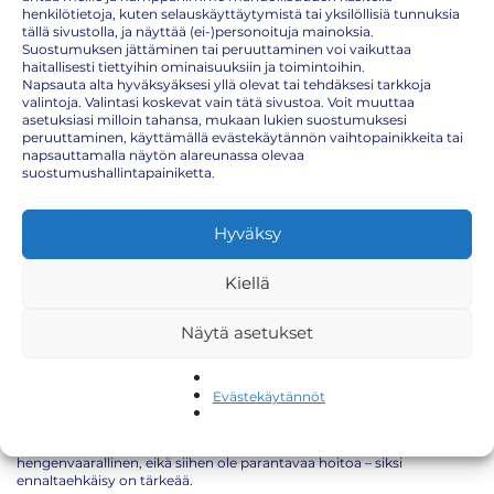
henkilötietoja, kuten selauskäyttäytymistä tai yksilöllisiä tunnuksia
tällä sivustolla, ja näyttää (ei-)personoituja mainoksia.
Suostumuksen jättäminen tai peruuttaminen voi vaikuttaa
haitallisesti tiettyihin ominaisuuksiin ja toimintoihin.
Napsauta alta hyväksyäksesi yllä olevat tai tehdäksesi tarkkoja
valintoja. Valintasi koskevat vain tätä sivustoa. Voit muuttaa
asetuksiasi milloin tahansa, mukaan lukien suostumuksesi
Keltakuumerokote – mikä tämä on ja miksi se on
peruuttaminen, käyttämällä evästekäytännön vaihtopainikkeita tai
napsauttamalla näytön alareunassa olevaa
tärkeä tietyissä maissa?
suostumushallintapainiketta.
Hyväksy
Jos olet suunnittelemassa matkaa trooppisiin kohteisiin, kuten
Afrikkaan tai Etelä-Amerikkaan, olet ehkä kuullut
keltakuumerokotteesta. Mutta mikä tämä rokote oikeastaan on, ja
Kiellä
miksi se on tärkeä?
Näytä asetukset
Mikä on keltakuume?
Keltakuume on hyttysten levittämä virustauti, joka voi olla lievä tai
Evästekäytännöt
vakava. Oireisiin voi kuulua kuumetta, lihaskipuja, pahoinvointia ja
vakavimmissa tapauksissa sisäistä verenvuotoa ja elinvaurioita.
Vaikka tauti ei ole maailmanlaajuisesti kovin yleinen, se voi olla
hengenvaarallinen, eikä siihen ole parantavaa hoitoa – siksi
ennaltaehkäisy on tärkeää.