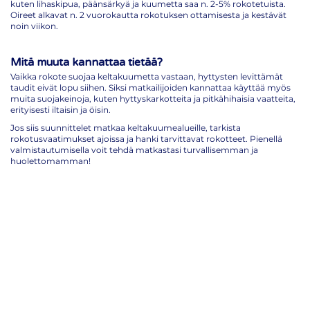
kuten lihaskipua, päänsärkyä ja kuumetta saa n. 2-5% rokotetuista.
Oireet alkavat n. 2 vuorokautta rokotuksen ottamisesta ja kestävät
noin viikon.
Mitä muuta kannattaa tietää?
Vaikka rokote suojaa keltakuumetta vastaan, hyttysten levittämät
taudit eivät lopu siihen. Siksi matkailijoiden kannattaa käyttää myös
muita suojakeinoja, kuten hyttyskarkotteita ja pitkähihaisia vaatteita,
erityisesti iltaisin ja öisin.
Jos siis suunnittelet matkaa keltakuumealueille, tarkista
rokotusvaatimukset ajoissa ja hanki tarvittavat rokotteet. Pienellä
valmistautumisella voit tehdä matkastasi turvallisemman ja
huolettomamman!