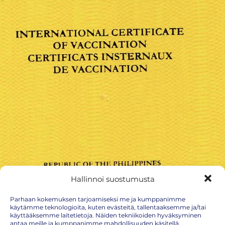
Hallinnoi suostumusta
Parhaan kokemuksen tarjoamiseksi me ja kumppanimme
käytämme teknologioita, kuten evästeitä, tallentaaksemme ja/tai
käyttääksemme laitetietoja. Näiden tekniikoiden hyväksyminen
antaa meille ja kumppanimme mahdollisuuden käsitellä