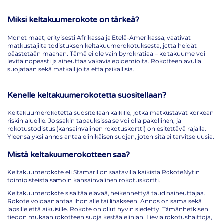
Miksi keltakuumerokote on tärkeä?
Monet maat, erityisesti Afrikassa ja Etelä-Amerikassa, vaativat
matkustajilta todistuksen keltakuumerokotuksesta, jotta heidät
päästetään maahan. Tämä ei ole vain byrokratiaa – keltakuume voi
levitä nopeasti ja aiheuttaa vakavia epidemioita. Rokotteen avulla
suojataan sekä matkailijoita että paikallisia.
Kenelle keltakuumerokotetta suositellaan?
Keltakuumerokotetta suositellaan kaikille, jotka matkustavat korkean
riskin alueille. Joissakin tapauksissa se voi olla pakollinen, ja
rokotustodistus (kansainvälinen rokotuskortti) on esitettävä rajalla.
Yleensä yksi annos antaa elinikäisen suojan, joten sitä ei tarvitse uusia.
Mistä keltakuumerokotteen saa?
Keltakuumerokote eli Stamaril on saatavilla kaikista RokoteNytin
toimipisteistä samoin kansainvälinen rokotuskortti.
Keltakuumerokote sisältää elävää, heikennettyä taudinaiheuttajaa.
Rokote voidaan antaa ihon alle tai lihakseen. Annos on sama sekä
lapsille että aikuisille. Rokote on ollut hyvin siedetty. Tämänhetkisen
tiedon mukaan rokotteen suoja kestää eliniän. Lieviä rokotushaittoja,