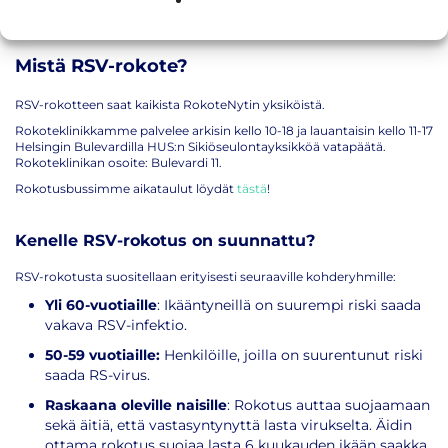
suojata itsesi ja läheisesi tehokkaasti.
Mistä RSV-rokote?
RSV-rokotteen saat kaikista RokoteNytin yksiköistä.
Rokoteklinikkamme palvelee arkisin kello 10-18 ja lauantaisin kello 11-17
Helsingin Bulevardilla HUS:n Sikiöseulontayksikköä vatapäätä.
Rokoteklinikan osoite: Bulevardi 11.
Rokotusbussimme aikataulut löydät
tästä
!
Kenelle RSV-rokotus on suunnattu?
RSV-rokotusta suositellaan erityisesti seuraaville kohderyhmille:
Yli 60-vuotiaille
: Ikääntyneillä on suurempi riski saada
vakava RSV-infektio.
50-59 vuotiaille:
Henkilöille, joilla on suurentunut riski
saada RS-virus.
Raskaana oleville naisille
: Rokotus auttaa suojaamaan
sekä äitiä, että vastasyntynyttä lasta virukselta. Äidin
ottama rokotus suojaa lasta 6 kuukauden ikään saakka.