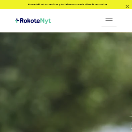
Omakantakirjauksissa ruuhkaa, pahoittelemme normaalia pidempää odotusaikaa!