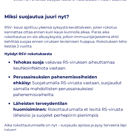
Miksi suojautua juuri nyt?
RSV- kausi ajoittuu yleensä syksystä kevättalveen, joten rokotus
kannattaa ottaa ennen kuin kausi kunnolla alkaa. Paras aika
rokottautua on siis alkusyksystä, jolloin immuunijärjestelmä ehtii
kehittää suojaa ennen viruksen leviämisen huippua. Rokotuksen teho
kestää 2 vuotta.
Hyödyt RSV-rokotuksesta
Tehokas suoja
vakavaa RS-viruksen aiheuttamaa
keuhkoinfektiota vastaan.
Perussairauksien pahenemisvaiheiden
ehkäisy:
Suojatumalla RS-virusta vastaan, suojaudut
samalla mahdollisten perussairauksiesi
pahenemisvaiheilta.
Läheisten terveydentilan
huomioiminen:
Rokottautumalla et levitä RS-virusta
läheisiisi ja suojelet perhepiirin pienimpiä.
Aika rokottautumiselle on nyt – suojaudu ajoissa ja pysy terveenä läpi
talven!