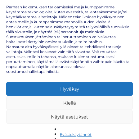
Parhaan kokemuksen tarjoamiseksi me ja kumppanimme
käytämme teknologioita, kuten evästeitä, tallentaaksemme ja/tai
käyttääksemme laitetietoja. Näiden tekniikoiden hyväksyminen
antaa meille ja kumppanimme mahdollisuuden käsitellä
henkilötietoja, kuten selauskäyttäytymistä tai yksilöllisiä tunnuksia
tällä sivustolla, ja näyttää (ei-)personoituja mainoksia.
Suostumuksen jättäminen tai peruuttaminen voi vaikuttaa
haitallisesti tiettyihin ominaisuuksiin ja toimintoihin.
Napsauta alta hyväksyäksesi yllä olevat tai tehdäksesi tarkkoja
valintoja. Valintasi koskevat vain tätä sivustoa. Voit muuttaa
Suojaa itsesi ja läheisesi RSV-virusta vastaan –
asetuksiasi milloin tahansa, mukaan lukien suostumuksesi
peruuttaminen, käyttämällä evästekäytännön vaihtopainikkeita tai
valitse tehokas rokotus
napsauttamalla näytön alareunassa olevaa
suostumushallintapainiketta.
RSV (respiratory syncytial virus) on hengitystieinfektio, joka voi olla
Hyväksy
erityisen vaarallinen tietyille henkilöille, kuten iäkkäille ja pienille
vauvoille. Rokote voidaan antaa yli 60-vuotialle ja raskaana oleville
henkilöille, kun raskausviikot ovat 24-36. Rokote antaa suojan
Kiellä
vauvalle 6kk:n ajaksi.
RS-virus esiintyy yleisesti talvikuukausina ja se leviää helposti
Näytä asetukset
esimerkiksi kouluissa, päiväkodeissa, hoivakodeissa ja yleisesti
pisaratartuntana aivastuksen kautta. RSV voi aiheuttaa vakavia
oireita, kuten hengityksen vaikeutumista ja korkeaa kuumetta.
Jälkitauteina voi esiintyä esimerkiksi keuhkoputkentulehdusta,
Evästekäytännöt
korvatulehduksia ja keuhkokuumetta. Rokotteella voit kuitenkin