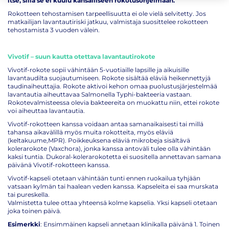
itse, sillä se ei kuulu kansalliseen rokotusohjelmaan.
Rokotteen tehostamisen tarpeellisuutta ei ole vielä selvitetty. Jos
matkailijan lavantautiriski jatkuu, valmistaja suosittelee rokotteen
tehostamista 3 vuoden välein.
Vivotif – suun kautta otettava lavantautirokote
Vivotif-rokote sopii vähintään 5-vuotiaille lapsille ja aikuisille
lavantaudilta suojautumiseen. Rokote sisältää eläviä heikennettyjä
taudinaiheuttajia. Rokote aktivoi kehon omaa puolustusjärjestelmää
lavantautia aiheuttavaa Salmonella Typhi-bakteeria vastaan.
Rokotevalmisteessa olevia bakteereita on muokattu niin, ettei rokote
voi aiheuttaa lavantautia.
Vivotif-rokotteen kanssa voidaan antaa samanaikaisesti tai millä
tahansa aikavälillä myös muita rokotteita, myös eläviä
(keltakuume,MPR). Poikkeuksena eläviä mikrobeja sisältävä
kolerarokote (Vaxchora), jonka kanssa antoväli tulee olla vähintään
kaksi tuntia. Dukoral-kolerarokotetta ei suositella annettavan samana
päivänä Vivotif-rokotteen kanssa.
Vivotif-kapseli otetaan vähintään tunti ennen ruokailua tyhjään
vatsaan kylmän tai haalean veden kanssa. Kapseleita ei saa murskata
tai pureskella.
Valmistetta tulee ottaa yhteensä kolme kapselia. Yksi kapseli otetaan
joka toinen päivä.
Esimerkki
: Ensimmäinen kapseli annetaan klinikalla päivänä 1. Toinen