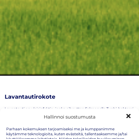
Lavantautirokote
Lavantauti on yleisinfektio, jonka aiheuttaa Salmonella Typhi-bakteeri.
Tällä hetkellä lavantautia esiintyy Kaakkois-Aasiassa, Afrikassa, Lähi- ja
Hallinnoi suostumusta
Keski-Idässä, Intian niemimaalla ja Tyynenmeren saarilla, varsinkin
trooppisilla ja subtrooppisilla alueilla. Intian niemimaalla
sairastumisriski on suurin.
Parhaan kokemuksen tarjoamiseksi me ja kumppanimme
käytämme teknologioita, kuten evästeitä, tallentaaksemme ja/tai
Suomessa todetut vuosittaiset lavantautitartunnat ovat lähes aina
käyttääksemme laitetietoja. Näiden tekniikoiden hyväksyminen