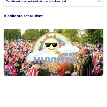
Tarvitseeko lavantautirokotetta tehostaa?
Ajankohtaiset uutiset
Uutiset | 10.06.2026
RokoteNyt mukana Huvimaa Festissä Turun
Kupittaanpuistossa 13.–14.6.2026
RokoteNyt mukana Huvimaa Festissä Turun Kupittaanpuistossa 13.–
14.6.2026. Tervetuloa päivittämään rokotukset ajantasalle kesää
varten.