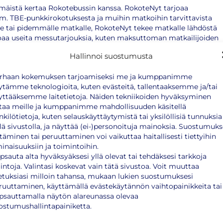
mäistä kertaa Rokotebussin kanssa. RokoteNyt tarjoaa
mm. TBE-punkkirokotuksesta ja muihin matkoihin tarvittavista
lle tai pidemmälle matkalle, RokoteNyt tekee matkalle lähdöstä
aa useita messutarjouksia, kuten maksuttoman matkailijoiden
. Tule tapaamaan asiantuntijoitamme ja varmista, että
Hallinnoi suostumusta
rhaan kokemuksen tarjoamiseksi me ja kumppanimme
ytämme teknologioita, kuten evästeitä, tallentaaksemme ja/tai
t toimipisteistä
yttääksemme laitetietoja. Näiden tekniikoiden hyväksyminen
taa meille ja kumppanimme mahdollisuuden käsitellä
nkkirokotukset
ilman ajanvarausta
. Asiantuntevat
nkilötietoja, kuten selauskäyttäytymistä tai yksilöllisiä tunnuksia
litsemaan matkakohteeseesi ja harrastuksiisi sopivat
llä sivustolla, ja näyttää (ei-)personoituja mainoksia. Suostumuk
liittyvissä asioissa.
ttäminen tai peruuttaminen voi vaikuttaa haitallisesti tiettyihin
inaisuuksiin ja toimintoihin.
psauta alta hyväksyäksesi yllä olevat tai tehdäksesi tarkkoja
lintoja. Valintasi koskevat vain tätä sivustoa. Voit muuttaa
etuksiasi milloin tahansa, mukaan lukien suostumuksesi
ruuttaminen, käyttämällä evästekäytännön vaihtopainikkeita tai
psauttamalla näytön alareunassa olevaa
ostumushallintapainiketta.