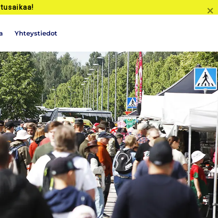
tusaikaa!
a
Yhteystiedot