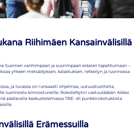
ana Riihimäen Kansainvälisillä
me Suomen vanhimpaan ja suurimpaan eräalan tapahtumaan –
koaa yhteen metsästyksen, kalastuksen, retkeilyn ja luonnossa
ossa, ja luvassa on runsaasti ohjelmaa, uutuustuotteita,
le luonnosta kiinnostuneille. RokoteNytin vastuulääkäri Aleksi
 päälavalla keskustelemassa TBE- eli punkkirokotuksista
isille.
älisillä Erämessuilla