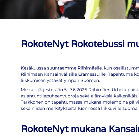
RokoteNyt Rokotebussi muk
Kesäkuussa suuntaamme Riihimäelle, kun osallistum
Riihimäen Kansainvälisille Erämessuille! Tapahtuma ko
liikkumisen ystävät ympäri Suomen.
Messut järjestetään 5.–7.6.2026 Riihimäen Urheilupuist
asiantuntijapuheenvuoroja sekä elämyksiä kaikenikäisil
Tarkkonen on tapahtumassa mukana molempina päivinä
sekä niiden merkityksestä luonnossa liikkuville suomala
RokoteNyt mukana Kansainv