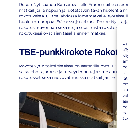
RokoteNyt saapuu Kansainvälisille Erämessuille ensim
matkailijoille nopean ja luotettavan tavan huolehtia 
rokotuksista. Olitpa lähdössä lomamatkalle, työreissu
huolettomampaa. Erämessujen aikana RokoteNyt tarjo
rokotusneuvonnan sekä etuja suosituista rokotuksista
rokotuksesi ovat ajan tasalla ennen matkaa.
Pa
kä
TBE-punkkirokote RokoteNy
kä
an
RokoteNytin toimipisteissä on saatavilla mm. TBE-pu
he
sairaanhoitajamme ja terveydenhoitajamme auttavat va
tä
rokotukset sekä neuvovat muissa matkailijan terveyteen 
jä
om
Na
va
as
pe
na
su