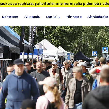
jauksissa ruuhkaa, pahoittelemme normaalia pidempää odo
Rokotteet
Aikataulu
Matkailu
Hinnasto
Ajankohtaist