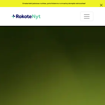
Omakantakirjauksissa ruuhkaa, pahoittelemme normaalia pidempää odotusaikaa!