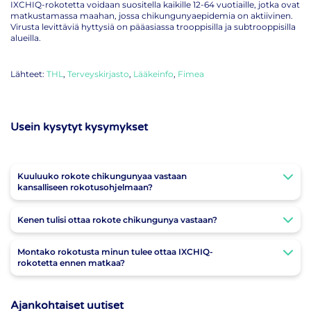
IXCHIQ-rokotetta voidaan suositella kaikille 12-64 vuotiaille, jotka ovat
matkustamassa maahan, jossa chikungunyaepidemia on aktiivinen.
Virusta levittäviä hyttysiä on pääasiassa trooppisilla ja subtrooppisilla
alueilla.
Lähteet:
THL
,
Terveyskirjasto
,
Lääkeinfo
,
Fimea
Usein kysytyt kysymykset
Kuuluuko rokote chikungunyaa vastaan
kansalliseen rokotusohjelmaan?
Kenen tulisi ottaa rokote chikungunya vastaan?
Montako rokotusta minun tulee ottaa IXCHIQ-
rokotetta ennen matkaa?
Ajankohtaiset uutiset