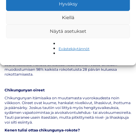
IXCHIQ on elävä heikennetty virusrokote. Rokote on suositeltavaa
Hyväksy
ottaa vähintään 14 vrk ennen matkaa. Rokote ei sovi raskaana oleville,
imettäville tai immuunipuutteisille. Rokotetta voi harkita 12-64
vuotiaille matkailijalle, joka on matkustamassa alueelle, jossa on
Kiellä
aktiivinen chikungunyaepidemia. Yli 65-vuotiaiden matkailijoiden
kohdalla suositukset tulevat päivittymään lähiaikoina Ixchiq-
Näytä asetukset
rokotteen valmisteyhteenvetoon.
Rokotteen tehostaminen:
Evästekäytännöt
Tehosteannoksen tarpeesta ei ole vielä olemassa suosituksia, sillä
rokotteen suojatehosta on toistaiseksi vain lyhyen aikavälin
seurantatietoa. Rokote aiheuttaa neutraloivien vasta-aineiden
muodostumisen 98% kaikista rokotetuista 28 päivän kuluessa
rokottamisesta.
Chikungunyan oireet
Chikungunyan itämisaika on muutamasta vuorokaudesta noin
viikkoon. Oireet ovat kuume, hankalat nivelkivut, lihaskivut, ihottuma
ja päänsärky. Joskus tautiin voi liittyä myös hengitysvaikeuksia,
sydämen vajaatoimintaa ja aivokalvontulehdus- tai aivokuumeoireita.
Tauti paranee usein itsestään, mutta pitkittyneitä nivel- ja lihaskipuja
voi silti esiintyä.
Kenen tulisi ottaa chikungunya-rokote?