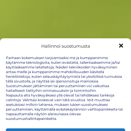
Hallinnoi suostumusta
Parhaan kokemuksen tarjoamiseksi me ja kumppanimme
käytämme teknologioita, kuten evästeitä, tallentaaksemme ja/tai
Chikungunyarokote
käyttääksemme laitetietoja. Näiden tekniikoiden hyväksyminen
antaa meille ja kumppanimme mahdollisuuden käsitellä
henkilötietoja, kuten selauskäyttäytymistä tai yksilöllisiä tunnuksia
Chikungunyavirus (CHIKV) on virustauti, joka tarttuu hyttysen
tällä sivustolla, ja näyttää (ei-)personoituja mainoksia.
pureman kautta. Chikungunya aiheuttaa usein epidemioita Afrikan,
Suostumuksen jättäminen tai peruuttaminen voi vaikuttaa
Koillis-Aasian ja Intian niemimaan alueilla. Hyttyset viihtyvät
haitallisesti tiettyihin ominaisuuksiin ja toimintoihin.
kaupunkiolosuhteissa ja ovat aktiivisia päiväsaikaan. Matkailijan on
Napsauta alta hyväksyäksesi yllä olevat tai tehdäksesi tarkkoja
tärkeää huolehtia riittävän suojaavasta pukeutumisesta ja
valintoja. Valintasi koskevat vain tätä sivustoa. Voit muuttaa
hyönteismyrkyn käytöstä myös päiväsaikaan ja turistikohteissa.
asetuksiasi milloin tahansa, mukaan lukien suostumuksesi
Chikungunyan hoito on oireiden mukaista, eikä siihen ole olemassa
peruuttaminen, käyttämällä evästekäytännön vaihtopainikkeita tai
lääkehoitoa.
napsauttamalla näytön alareunassa olevaa
suostumushallintapainiketta.
Rokotteena IXCHIQ