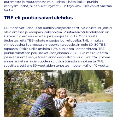
puremasta jo muutamassa minuutissa. Lisäksi kaikki punkin
kehitysmuodot, niin toukat, nymfit kuin täysikasvuiset voivat välittää
tautia.
TBE eli puutiaisaivotulehdus
Puutiaisaivotulehdus on punkin välityksellä tarttuva virustauti, jolle ei
ole olemassa jälkeenpäin lääkehoitoa. Puutiaisaivotulehdukseen on
kuitenkin olemassa rokote, joka suojaa taudilta. On tärkeätä
tiedostaa, että TBE-rokote ei suojaa borrelioosilta. THL:n mukaan
viimevuosina Suomessa on raportoitu vuosittain noin 60–80 TBE-
tapausta. Riskialueilla arviolta 1–2% punkeista kantaa virusta. TBE-
punkkirokotteen perusrokotusohjelmaan kuuluu kolme rokoitetta,
jossa ensimmäisen ja toisen annoksen väli on 1–3 kuukautta. Kolmas
annos annetaan noin vuoden kuluttua toisesta annoksesta. THL
suosittaa, että alle 50-vuotiaiden tehosteannosten väli on 10 vuotta.