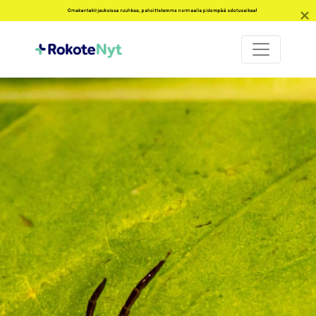
Omakantakirjauksissa ruuhkaa, pahoittelemme normaalia pidempää odotusaikaa!