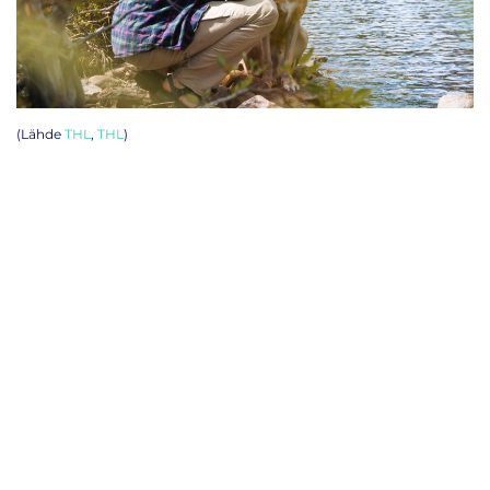
(Lähde
THL
,
THL
)
Rokotteet ilman ajanvarausta
Yhteystiedot