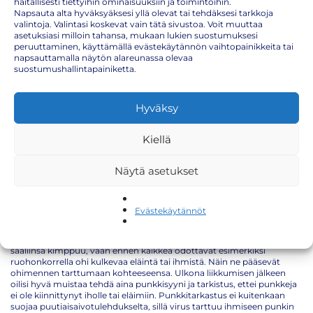
haitallisesti tiettyihin ominaisuuksiin ja toimintoihin.
Napsauta alta hyväksyäksesi yllä olevat tai tehdäksesi tarkkoja
valintoja. Valintasi koskevat vain tätä sivustoa. Voit muuttaa
asetuksiasi milloin tahansa, mukaan lukien suostumuksesi
peruuttaminen, käyttämällä evästekäytännön vaihtopainikkeita tai
Punkkirokotus on nyt hyvä ottaa!
napsauttamalla näytön alareunassa olevaa
suostumushallintapainiketta.
Lumet ovat alkaneet jo sulamaan ja kevätaurinko on alkanut jo
Hyväksy
paistamaan. Tämä tarkoittaa, että luonto alkaa heräilemään talven
jäljiltä. Samalla myös punkit alkavat liikkumaan yhä aktiivisemmin.
Punkit lähtevät liikkeelle, kun vuorokauden keskilämpötila nousee +5
Kiellä
asteeseen, jonka johdosta varsinkin Etelä-Suomen lauhojen talvien
aikaan punkit ovat aktiivisia suurimman osan vuodesta. Punkit
levittävät kahta vaarallista tautia: borrelioosia ja
Näytä asetukset
puutiaisaivokuumetta. Suomessa punkkeja eli puutiaisia esiintyy
lähes koko Suomessa pohjoisinta Lappia lukuun ottamatta. Punkkeja
esiintyy sekä metsissä että ruohikossa, erityisesti siellä missä on
varjoista ja kosteaa.
Evästekäytännöt
Riski punkin puremalle vaihtelee aina ympäristöstä, jossa henkilö
liikkuu. Punkit eivät varrinaisesti jahtaa veriateriaansa tai hyppää
saaliinsa kimppuu, vaan ennen kaikkea odottavat esimerkiksi
ruohonkorrella ohi kulkevaa eläintä tai ihmistä. Näin ne pääsevät
ohimennen tarttumaan kohteeseensa. Ulkona liikkumisen jälkeen
oilisi hyvä muistaa tehdä aina punkkisyyni ja tarkistus, ettei punkkeja
ei ole kiinnittynyt iholle tai eläimiin. Punkkitarkastus ei kuitenkaan
suojaa puutiaisaivotulehdukselta, sillä virus tarttuu ihmiseen punkin