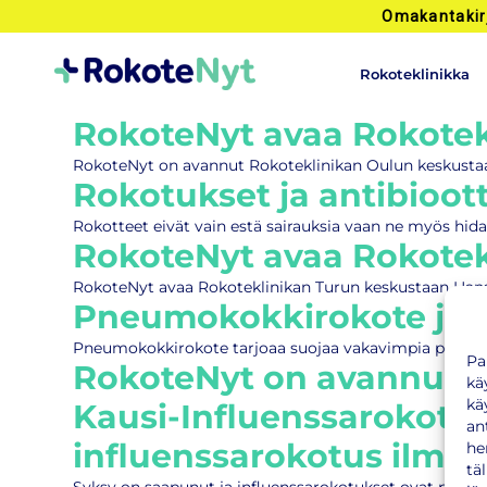
Omakantakir
Rokoteklinikka
RokoteNyt avaa Rokotekl
RokoteNyt on avannut Rokoteklinikan Oulun keskustaan 
Rokotukset ja antibioot
Rokotteet eivät vain estä sairauksia vaan ne myös hid
RokoteNyt avaa Rokotekl
RokoteNyt avaa Rokoteklinikan Turun keskustaan Hansako
Pneumokokkirokote ja 
Pneumokokkirokote tarjoaa suojaa vakavimpia pneumok
Pa
RokoteNyt on avannut Ro
kä
kä
Kausi-Influenssarokotuk
an
influenssarokotus ilman
he
tä