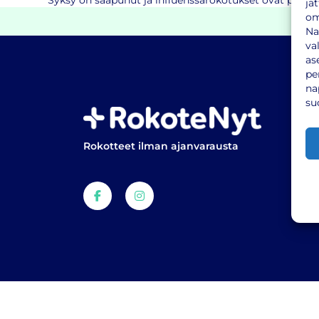
Syksy on saapunut ja influenssarokotukset ovat pian tää
jä
om
Na
va
as
pe
na
su
Rokotteet ilman ajanvarausta