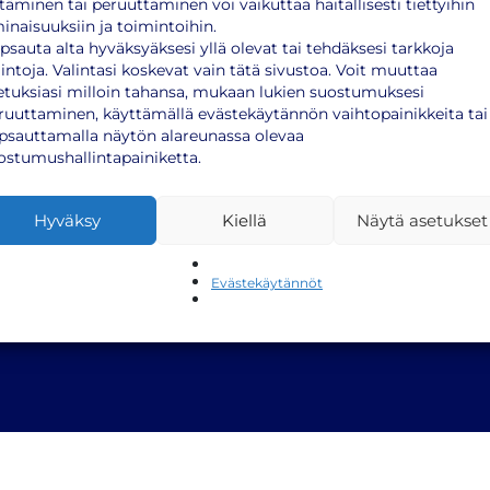
llä! Nopeasti leviävä […]
ttäminen tai peruuttaminen voi vaikuttaa haitallisesti tiettyihin
inaisuuksiin ja toimintoihin.
psauta alta hyväksyäksesi yllä olevat tai tehdäksesi tarkkoja
lintoja. Valintasi koskevat vain tätä sivustoa. Voit muuttaa
etuksiasi milloin tahansa, mukaan lukien suostumuksesi
ruuttaminen, käyttämällä evästekäytännön vaihtopainikkeita tai
psauttamalla näytön alareunassa olevaa
ostumushallintapainiketta.
Hyväksy
Kiellä
Näytä asetukset
Evästekäytännöt