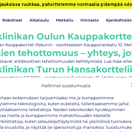
jauksissa ruuhkaa, pahoittelemme normaalia pidempää odo
Rokotteet
Aikataulu
Matkailu
Hinnasto
Ajankohtaist
inikan Oulun Kauppakortteli
Kauppakorteli Pekuriin - osoitteeseen Kauppurienkatu 10. Meiltä
tien tehottomuus – yhteys, j
astavat antibioottien tehottomuuden kehittymistä. Lue lisää ai
inikan Turun Hansakorttelii
rtteliin 2.3.2026 - osoitteeseen Eerikinkatu 15. Meiltä saatavil
keuhkokuumeen ehkäisy talv
Hallinnoi suostumusta
okin aiheuttamia infektioita vastaan.
rhaan kokemuksen tarjoamiseksi me ja kumppanimme
koteklinikan Helsingin Bulev
ytämme teknologioita, kuten evästeitä, tallentaaksemme ja/tai
yttääksemme laitetietoja. Näiden tekniikoiden hyväksyminen
set lähestyy – RokoteNyt ro
taa meille ja kumppanimme mahdollisuuden käsitellä
 ajanvarausta
nkilötietoja, kuten selauskäyttäytymistä tai yksilöllisiä tunnuksia
llä sivustolla, ja näyttää (ei-)personoituja mainoksia. Suostumuk