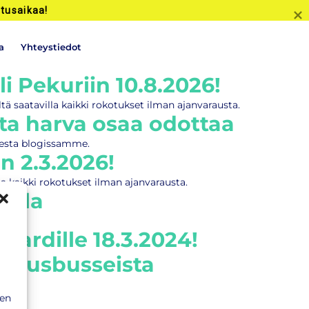
tusaikaa!
a
Yhteystiedot
 Pekuriin 10.8.2026!
 saatavilla kaikki rokotukset ilman ajanvarausta.
ota harva osaa odottaa
heesta blogissamme.
n 2.3.2026!
la kaikki rokotukset ilman ajanvarausta.
ella
ardille 18.3.2024!
kotusbusseista
sen