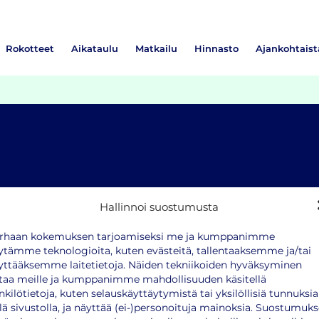
Rokotteet
Aikataulu
Matkailu
Hinnasto
Ajankohtaist
Hallinnoi suostumusta
rhaan kokemuksen tarjoamiseksi me ja kumppanimme
ytämme teknologioita, kuten evästeitä, tallentaaksemme ja/tai
yttääksemme laitetietoja. Näiden tekniikoiden hyväksyminen
taa meille ja kumppanimme mahdollisuuden käsitellä
nkilötietoja, kuten selauskäyttäytymistä tai yksilöllisiä tunnuksia
llä sivustolla, ja näyttää (ei-)personoituja mainoksia. Suostumuk