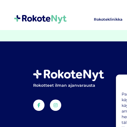
Rokoteklinikka
Rokotteet ilman ajanvarausta
Pa
kä
kä
an
he
tä