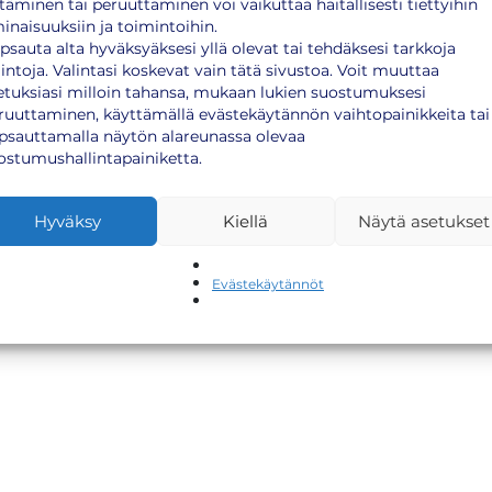
ttäminen tai peruuttaminen voi vaikuttaa haitallisesti tiettyihin
inaisuuksiin ja toimintoihin.
psauta alta hyväksyäksesi yllä olevat tai tehdäksesi tarkkoja
lintoja. Valintasi koskevat vain tätä sivustoa. Voit muuttaa
etuksiasi milloin tahansa, mukaan lukien suostumuksesi
ruuttaminen, käyttämällä evästekäytännön vaihtopainikkeita tai
psauttamalla näytön alareunassa olevaa
ostumushallintapainiketta.
Hyväksy
Kiellä
Näytä asetukset
Evästekäytännöt