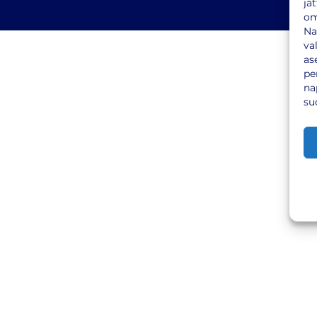
jä
om
Na
va
as
pe
na
su