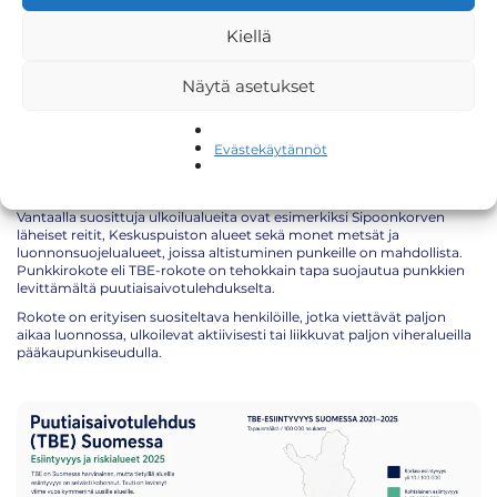
Ajantasaiset hinnat sekä mahdolliset kampanjat löydät RokoteNytin
hinnastosta:
https://rokotenyt.fi/hinnasto/
Kiellä
Näytä asetukset
Miksi punkkirokote kannattaa ottaa Vantaalla?
Punkkihavaintoja tehdään myös Vantaalla jatkuvasti enemmän,
Evästekäytännöt
erityisesti metsäreiteillä, puistoissa ja luonnonläheisillä ulkoilualueilla.
Punkit viihtyvät kosteissa metsissä, korkeassa heinikossa ja rehevissä
viheralueissa, joissa ihmiset liikkuvat paljon keväästä pitkälle syksyyn.
Vantaalla suosittuja ulkoilualueita ovat esimerkiksi Sipoonkorven
läheiset reitit, Keskuspuiston alueet sekä monet metsät ja
luonnonsuojelualueet, joissa altistuminen punkeille on mahdollista.
Punkkirokote eli TBE-rokote on tehokkain tapa suojautua punkkien
levittämältä puutiaisaivotulehdukselta.
Rokote on erityisen suositeltava henkilöille, jotka viettävät paljon
aikaa luonnossa, ulkoilevat aktiivisesti tai liikkuvat paljon viheralueilla
pääkaupunkiseudulla.