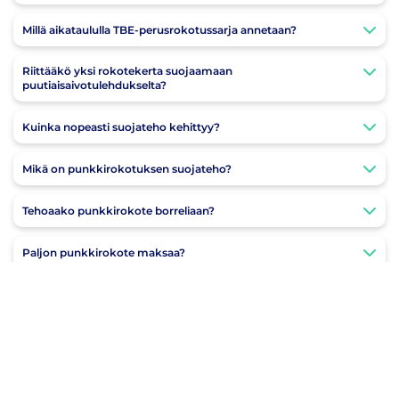
Millä aikataululla TBE-perusrokotussarja annetaan?
Riittääkö yksi rokotekerta suojaamaan
puutiaisaivotulehdukselta?
Kuinka nopeasti suojateho kehittyy?
Mikä on punkkirokotuksen suojateho?
Tehoaako punkkirokote borreliaan?
Paljon punkkirokote maksaa?
Voinko ottaa punkkirokotteen jos imetän?
Voinko ottaa punkkirokotteen jos olen raskaana?
Voinko urheilla rokotuksen jälkeen?