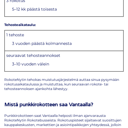
3 rokotus
5–12 kk päästä toisesta
Tehosteaikataulu:
1 tehoste
3 vuoden päästä kolmannesta
seuraavat tehosteannokset
3–10 vuoden välein
RokoteNytin tehokas muistutusjärjestelmä auttaa sinua pysymään
rokotusaikataulussa ja muistuttaa, kun seuraavan rokote- tai
tehosteannoksen ajankohta lähestyy.
Mistä punkkirokotteen saa Vantaalla?
Punkkirokotteen saat Vantaalla helposti ilman ajanvarausta
RokoteNytin Rokotebusseista. Rokotuspisteet sijaitsevat suosittujen
kauppakeskusten, markettien ja asiointipaikkojen yhteydessä, jolloin