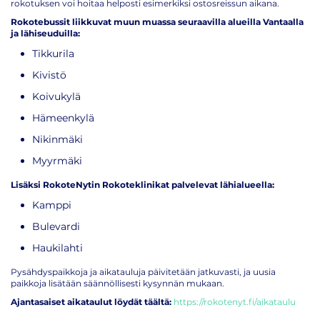
rokotuksen voi hoitaa helposti esimerkiksi ostosreissun aikana.
Rokotebussit liikkuvat muun muassa seuraavilla alueilla Vantaalla
ja lähiseuduilla:
Tikkurila
Kivistö
Koivukylä
Hämeenkylä
Nikinmäki
Myyrmäki
Lisäksi RokoteNytin Rokoteklinikat palvelevat lähialueella:
Kamppi
Bulevardi
Haukilahti
Pysähdyspaikkoja ja aikatauluja päivitetään jatkuvasti, ja uusia
paikkoja lisätään säännöllisesti kysynnän mukaan.
Ajantasaiset aikataulut löydät täältä:
https://rokotenyt.fi/aikataulu