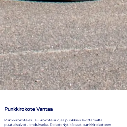
Punkkirokote Vantaa
Punkkirokote eli TBE-rokote suojaa punkkien levittämältä
puutiaisaivotulehdukselta. RokoteNytiltä saat punkkirokotteen