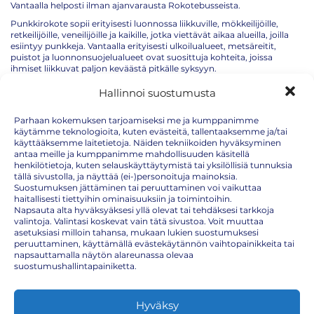
Vantaalla helposti ilman ajanvarausta Rokotebusseista.
Punkkirokote sopii erityisesti luonnossa liikkuville, mökkeilijöille,
retkeilijöille, veneilijöille ja kaikille, jotka viettävät aikaa alueilla, joilla
esiintyy punkkeja. Vantaalla erityisesti ulkoilualueet, metsäreitit,
puistot ja luonnonsuojelualueet ovat suosittuja kohteita, joissa
ihmiset liikkuvat paljon keväästä pitkälle syksyyn.
Vaikka Vantaa ei ole rannikkokaupunki, punkkihavaintoja tehdään
Hallinnoi suostumusta
myös pääkaupunkiseudun sisämaan viheralueilla jatkuvasti
enemmän. Punkkirokote eli TBE-rokote on tehokkain tapa suojautua
Parhaan kokemuksen tarjoamiseksi me ja kumppanimme
puutiaisaivotulehdukselta.
käytämme teknologioita, kuten evästeitä, tallentaaksemme ja/tai
Punkkirokotteen perusrokotussarja sisältää kolme rokotuskertaa.
käyttääksemme laitetietoja. Näiden tekniikoiden hyväksyminen
Kun ostat koko rokotesarjan pakettina, säästät hinnassa ja varmistat
antaa meille ja kumppanimme mahdollisuuden käsitellä
rokotussuojan etenemisen suunnitellusti.
henkilötietoja, kuten selauskäyttäytymistä tai yksilöllisiä tunnuksia
tällä sivustolla, ja näyttää (ei-)personoituja mainoksia.
RokoteNytin ajantasaisen hinnaston löydät täältä:
Suostumuksen jättäminen tai peruuttaminen voi vaikuttaa
https://rokotenyt.fi/hinnasto/
haitallisesti tiettyihin ominaisuuksiin ja toimintoihin.
Napsauta alta hyväksyäksesi yllä olevat tai tehdäksesi tarkkoja
valintoja. Valintasi koskevat vain tätä sivustoa. Voit muuttaa
asetuksiasi milloin tahansa, mukaan lukien suostumuksesi
Punkkirokote hinta
peruuttaminen, käyttämällä evästekäytännön vaihtopainikkeita tai
napsauttamalla näytön alareunassa olevaa
Punkkirokotteen voi ostaa yksittäisenä annoksena tai koko
suostumushallintapainiketta.
rokotesarjana. Perusrokotesarjaan kuuluu kolme rokotetta, ja sarjan
hankkiminen kerralla on edullisempi vaihtoehto kuin annosten
ostaminen erikseen.
Hyväksy