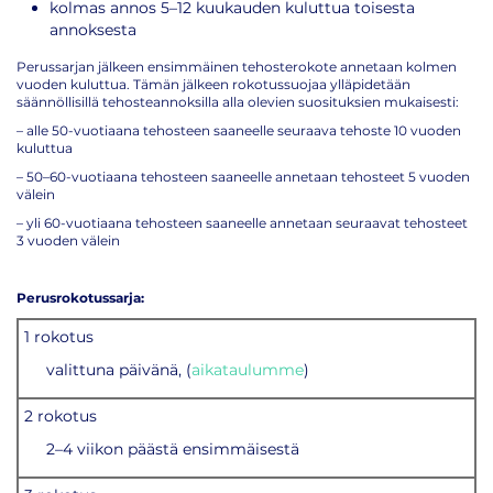
kolmas annos 5–12 kuukauden kuluttua toisesta
annoksesta
Perussarjan jälkeen ensimmäinen tehosterokote annetaan kolmen
vuoden kuluttua. Tämän jälkeen rokotussuojaa ylläpidetään
säännöllisillä tehosteannoksilla alla olevien suosituksien mukaisesti:
– alle 50-vuotiaana tehosteen saaneelle seuraava tehoste 10 vuoden
kuluttua
– 50–60-vuotiaana tehosteen saaneelle annetaan tehosteet 5 vuoden
välein
– yli 60-vuotiaana tehosteen saaneelle annetaan seuraavat tehosteet
3 vuoden välein
Perusrokotussarja:
1 rokotus
valittuna päivänä, (
aikataulumme
)
2 rokotus
2–4 viikon päästä ensimmäisestä