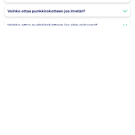
Voinko ottaa punkkirokotteen jos imetän?
Voinko ottaa punkkirokotteen jos olen raskaana?
Voinko urheilla rokotuksen jälkeen?
Mitkä ovat puutiaisaivotulehduksen riskialueet?
Ajankohtaiset uutiset