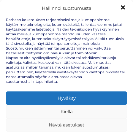
saaristo, metsäreitit ja ulkoilualueet ovat suosittuja kohteita, joissa
Hallinnoi suostumusta
punkkeja esiintyy runsaasti keväästä pitkälle syksyyn. Alueen runsaat
peura- ja hirvikannat lisäävät myös punkkien esiintyvyyttä, minkä
vuoksi punkkihavaintoja tehdään Kirkkonummella paljon. Osassa
Parhaan kokemuksen tarjoamiseksi me ja kumppanimme
Kirkkonummen postinumeroalueita kunta tarjoaa TBE-rokotuksia
käytämme teknologioita, kuten evästeitä, tallentaaksemme ja/tai
myös maksutta riskialueiden asukkaille.
käyttääksemme laitetietoja. Näiden tekniikoiden hyväksyminen
antaa meille ja kumppanimme mahdollisuuden käsitellä
Punkkirokotteen perusrokotussarja sisältää kolme rokotuskertaa.
henkilötietoja, kuten selauskäyttäytymistä tai yksilöllisiä tunnuksia
Kun ostat koko rokotesarjan pakettina, säästät hinnassa ja varmistat
tällä sivustolla, ja näyttää (ei-)personoituja mainoksia.
rokotussuojan etenemisen suunnitellusti.
Suostumuksen jättäminen tai peruuttaminen voi vaikuttaa
RokoteNytin ajantasaisen hinnaston löydät täältä:
haitallisesti tiettyihin ominaisuuksiin ja toimintoihin.
https://rokotenyt.fi/hinnasto/
Napsauta alta hyväksyäksesi yllä olevat tai tehdäksesi tarkkoja
valintoja. Valintasi koskevat vain tätä sivustoa. Voit muuttaa
asetuksiasi milloin tahansa, mukaan lukien suostumuksesi
peruuttaminen, käyttämällä evästekäytännön vaihtopainikkeita tai
Punkkirokote hinta
napsauttamalla näytön alareunassa olevaa
suostumushallintapainiketta.
Punkkirokotteen voi ostaa yksittäisenä annoksena tai koko
rokotesarjana. Perusrokotesarjaan kuuluu kolme rokotetta, ja sarjan
hankkiminen kerralla on edullisempi vaihtoehto kuin annosten
Hyväksy
ostaminen erikseen.
Ajantasaiset hinnat sekä mahdolliset kampanjat löydät RokoteNytin
Kiellä
hinnastosta:
https://rokotenyt.fi/hinnasto/
Näytä asetukset
Miksi punkkirokote kannattaa ottaa