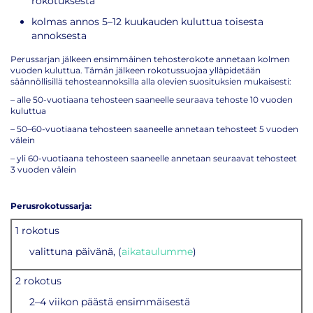
rokotuksesta
kolmas annos 5–12 kuukauden kuluttua toisesta
annoksesta
Perussarjan jälkeen ensimmäinen tehosterokote annetaan kolmen
vuoden kuluttua. Tämän jälkeen rokotussuojaa ylläpidetään
säännöllisillä tehosteannoksilla alla olevien suosituksien mukaisesti:
– alle 50-vuotiaana tehosteen saaneelle seuraava tehoste 10 vuoden
kuluttua
– 50–60-vuotiaana tehosteen saaneelle annetaan tehosteet 5 vuoden
välein
– yli 60-vuotiaana tehosteen saaneelle annetaan seuraavat tehosteet
3 vuoden välein
Perusrokotussarja:
1 rokotus
valittuna päivänä, (
aikataulumme
)
2 rokotus
2–4 viikon päästä ensimmäisestä