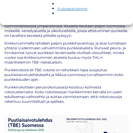
Kirkkonummella?
Evästekäytännöt
Kirkkonummi kuuluu alueisiin, joissa punkkeja esiintyy runsaasti
erityisesti rannikkoalueilla, saaristossa, metsäreiteillä ja
luonnonläheisissä ympäristöissä. Alueella liikutaan paljon luonnossa,
mökeillä, veneilyalueilla ja ulkoilureiteillä, joissa altistuminen punkeille
on tavallista keväästä pitkälle syksyyn.
Kirkkonummella tehdään paljon punkkihavaintoja, ja alue tunnetaan
yhtenä Uudenmaan vahvemmista punkkialueista. Runsaat peura- ja
hirvikannat luovat punkkien leviämiselle otolliset olosuhteet, minkä
vuoksi osa Kirkkonummen alueista kuuluu myös THL:n
määrittelemiin TBE-riskialueisiin.
Punkkirokote eli TBE-rokote on tehokkain tapa suojautua
puutiaisaivotulehdukselta ja liikkua luonnossa turvallisemmin koko
punkkikauden ajan.
Punkkirokotteen perusrokotussarja koostuu kolmesta
rokotuskerrasta. Koko rokotesarjan hankkiminen kerralla on usein
edullisempi vaihtoehto ja auttaa varmistamaan, että rokotussuoja
rakentuu suunnitellusti ja ajallaan.