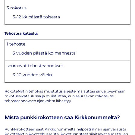
3 rokotus
5–12 kk päästä toisesta
Tehosteaikataulu:
1 tehoste
3 vuoden päästä kolmannesta
seuraavat tehosteannokset
3–10 vuoden välein
RokoteNytin tehokas muistutusjärjestelmä auttaa sinua pysymään
rokotusaikataulussa ja muistuttaa, kun seuraavan rokote- tai
tehosteannoksen ajankohta lähestyy.
Mistä punkkirokotteen saa Kirkkonummelta?
Punkkirokotteen saat Kirkkonummelta helposti ilman ajanvarausta
RokoteNytin Rokotebusseista. Rokotuspisteet sijaitsevat suosittujen