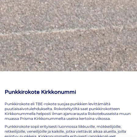
Punkkirokote Kirkkonummi
Punkkirokote eli TBE-rokote suojaa punkkien levittämältä
puutiaisaivotulehdukselta. RokoteNytiltä saat punkkirokotteen
Kirkkonummella helposti ilman ajanvarausta Rokotebusseista muun
muassa Prisma Kirkkonummelta useina kertoina viikossa.
Punkkirokote sopii erityisesti luonnossa liikkuville, mökkeilijöille,
retkeilijöille, veneilijöille ja kaikille, jotka viettävät aikaa alueilla, joilla
esiintyy punkkeja. Kirkkonummella erityisesti rannikkoalueet,