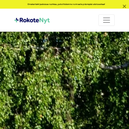
Omakantakirjauksissa ruuhkaa, pahoittelemme normaalia pidempää odotusaikaa!