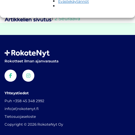
Evästekäytännöt
suojautunut?
Punkit voivat levittää kahta vakavaa tautia: puutiaisaivotulehdusta
(TBE) ja borrelioosia
1
2
Seuraava
Artikkelien sivutus
Rokotteet ilman ajanvarausta
Yhteystiedot
Puh +358 45 348 2992
info(at)rokotenyt.fi
Tietosuojaseloste
Copyright © 2026 RokoteNyt Oy