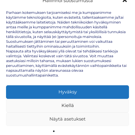
Hallinnoi suostumusta
2.3.2026 - osoitteeseen Eerikinkatu 15. Meiltä saatavilla kaikki
rokotukset ilman ajanvarausta.
RokoteNytin toimipiste avattiin Ouluun –
Parhaan kokemuksen tarjoamiseksi me ja kumppanimme
käytämme teknologioita, kuten evästeitä, tallentaaksemme ja/tai
palvelemme NYT myös Joutsensillan
käyttääksemme laitetietoja. Näiden tekniikoiden hyväksyminen
apteekissa
antaa meille ja kumppanimme mahdollisuuden käsitellä
RokoteNyt avasi toimipisteen Ouluun Joutsensillan apteekkiin. Hoida
henkilötietoja, kuten selauskäyttäytymistä tai yksilöllisiä tunnuksia
influenssa-, TBE- ja matkailurokotukset helposti nyt myös Oulussa.
tällä sivustolla, ja näyttää (ei-)personoituja mainoksia.
RokoteNyt Rokotebussi Barösundin päivillä
Suostumuksen jättäminen tai peruuttaminen voi vaikuttaa
haitallisesti tiettyihin ominaisuuksiin ja toimintoihin.
5.7.2025
Napsauta alta hyväksyäksesi yllä olevat tai tehdäksesi tarkkoja
Tervetuloa päivittämään rokotukset RokoteNytin Rokotebussilla
valintoja. Valintasi koskevat vain tätä sivustoa. Voit muuttaa
Inkoossa Barösundin idyllisissä maisemissa lauantaina 5.7.2025 klo 9–
asetuksiasi milloin tahansa, mukaan lukien suostumuksesi
13.
peruuttaminen, käyttämällä evästekäytännön vaihtopainikkeita tai
Puutiaisaivotulehdus Euroopassa – mitkä
napsauttamalla näytön alareunassa olevaa
suostumushallintapainiketta.
alueet ovat riskissä?
Punkit voivat levittää kahta vakavaa tautia: puutiaisaivotulehdusta
(TBE) ja borrelioosia
Hyväksy
Jäykkäkouristus – onko rokotuksesi ajan
tasalla?
Suomessa jäykkäkouristusrokotus kuuluu kansalliseen
Kiellä
rokotusohjelmaan, ja se annetaan jo lapsuudessa
Mitä tapahtuu, jos unohdat rokotuksen?
Näytä asetukset
Mitä tapahtuu jos unohdat rokotukset? Lue kätevästi tässä blogissa
miten tulee toimia.
Puutiaisaivotulehdus ja borrelioosi – Oletko