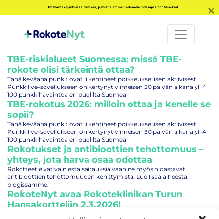
Omakantakirjauksissa ruuhkaa, pahoittelemme normaalia pidempää odotusaikaa!
TBE-riskialueet Suomessa: missä TBE-
rokote olisi tärkeintä ottaa?
Tänä keväänä punkit ovat liikehtineet poikkeuksellisen aktiivisesti.
Punkkilive-sovellukseen on kertynyt viimeisen 30 päivän aikana yli 4
100 punkkihavaintoa eri puolilta Suomea
TBE-rokotus 2026: milloin ottaa ja kenelle se
sopii?
Tänä keväänä punkit ovat liikehtineet poikkeuksellisen aktiivisesti.
Punkkilive-sovellukseen on kertynyt viimeisen 30 päivän aikana yli 4
100 punkkihavaintoa eri puolilta Suomea
Rokotukset ja antibioottien tehottomuus –
yhteys, jota harva osaa odottaa
Rokotteet eivät vain estä sairauksia vaan ne myös hidastavat
antibioottien tehottomuuden kehittymistä. Lue lisää aiheesta
blogissamme.
RokoteNyt avaa Rokoteklinikan Turun
Hansakortteliin 2.3.2026!
RokoteNyt avaa Rokoteklinikan Turun keskustaan Hansakortteliin