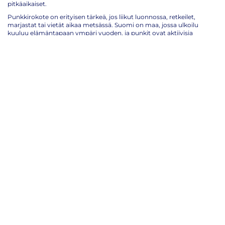
pitkäaikaiset.
Punkkirokote on erityisen tärkeä, jos liikut luonnossa, retkeilet,
marjastat tai vietät aikaa metsässä. Suomi on maa, jossa ulkoilu
kuuluu elämäntapaan ympäri vuoden, ja punkit ovat aktiivisia
keväästä syksyyn. Suojautuminen etukäteen on yksinkertaisin tapa
nauttia luonnosta huoletta.
Ota punkkirokote helposti RokoteNytiltä
Punkkirokotepistoksen jälkeen olo on useimmiten hyvä jo
seuraavana päivänä, ja rokotteen ottaminen itsessään on nopea ja
vaivaton kokemus. RokoteNytillä saat punkkirokotteen ilman
ajanvarausta suoraan Rokoteklinikalta tai Rokotebussilta. Saavut
paikalle, täytät lyhyen potilastietolomakkeen, sairaanhoitaja antaa
rokotteen ja neuvoo sinua, ja koko käynti vie tyypillisesti alle 15
minuuttia.
Rokotusbussimme palvelevat ympäri Suomea ja palvelemmekin
Rokotebusseilla niin Helsingissä, pääkaupunkiseudulla, Turussa,
Raumalla, Hyvinkäällä, Lahdessa, Hämeenlinnassa, Tampereella,
Kokkolassa, Raahessa, Oulussa kuin Torniossa. Ajantasaisen
aikataulun
löydät suoraan sivuiltamme. Rokotebussimme pysähtyy
kätevästi kauppojen yhteydessä, joten rokottautuminen onnistuu
arjen asiointien lomassa. Rokoteklinikkamme sijaitsevat Helsingissä,
Turussa ja Oulussa. Rokotustietosi kirjataan Omakantaan, ja
muistutamme sinua automaattisesti tehostusannoksen
ajankohdasta kätevän tekstiviestimuistutuspalvelun avulla.