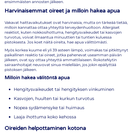
ensimmäisten annosten jälkeen.
Harvinaisemmat oireet ja milloin hakea apua
Vakavat haittavaikutukset ovat harvinaisia, mutta on tärkeää tietää,
milloin kannattaa ottaa yhteyttä terveydenhuoltoon. Allergiset
reaktiot, kuten nokkosihottuma, hengitysvaikeudet tai kasvojen
turvotus, voivat ilmaantua minuuttien tai tuntien kuluessa
pistoksesta. Jos koet näitä oireita, hae apua välittömästi.
Myös korkea kuume eli yli 39 asteen lämpö, voimakas tai pitkittynyt
paikallinen reaktio tai oireet, jotka pahenevat useamman päivän
jälkeen, ovat syy ottaa yhteyttä ammattilaiseen. RokoteNytin
sairaanhoitajat neuvovat sinua mielellään, jos jokin epäilyttää
pistoksen jälkeen.
Milloin hakea välitöntä apua
Hengitysvaikeudet tai hengityksen vinkuminen
Kasvojen, huulten tai kurkun turvotus
Nopea sydämensyke tai huimaus
Laaja ihottuma koko kehossa
Oireiden helpottaminen kotona