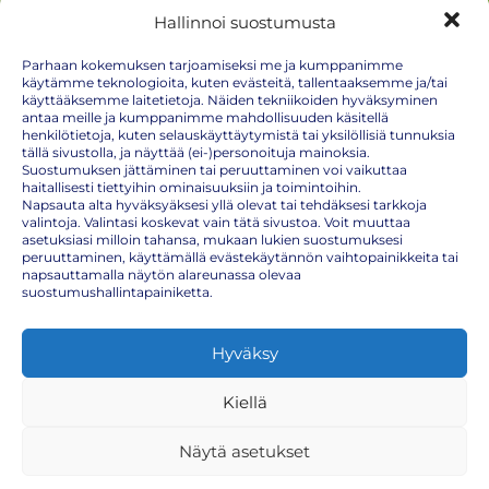
Hallinnoi suostumusta
Parhaan kokemuksen tarjoamiseksi me ja kumppanimme
käytämme teknologioita, kuten evästeitä, tallentaaksemme ja/tai
käyttääksemme laitetietoja. Näiden tekniikoiden hyväksyminen
antaa meille ja kumppanimme mahdollisuuden käsitellä
Punkkirokotteen haittavaikutukset: mitä odottaa
henkilötietoja, kuten selauskäyttäytymistä tai yksilöllisiä tunnuksia
tällä sivustolla, ja näyttää (ei-)personoituja mainoksia.
pistoksen jälkeen
Suostumuksen jättäminen tai peruuttaminen voi vaikuttaa
haitallisesti tiettyihin ominaisuuksiin ja toimintoihin.
Napsauta alta hyväksyäksesi yllä olevat tai tehdäksesi tarkkoja
valintoja. Valintasi koskevat vain tätä sivustoa. Voit muuttaa
Punkkirokotteen haittavaikutukset mietityttävät monia ennen
asetuksiasi milloin tahansa, mukaan lukien suostumuksesi
pistosta ja sen jälkeen. Hyvä uutinen on, että suurin osa reaktioista on
peruuttaminen, käyttämällä evästekäytännön vaihtopainikkeita tai
lieviä ja ohimeneviä. Kun tiedät etukäteen, mitä odottaa,
napsauttamalla näytön alareunassa olevaa
rokottautuminen tuntuu paljon helpommalta. Tässä artikkelissa
suostumushallintapainiketta.
käymme läpi punkkirokotteen eli TBE-rokotteen haittavaikutukset
rehellisesti ja käytännönläheisesti.
Tavalliset reaktiot punkkirokotteen jälkeen
Hyväksy
Pistoksen jälkeen yleisin kokemus on lievä arkuus tai kipu
Kiellä
pistoskohdassa. Käsivarsi voi tuntua kipeältä muutaman tunnin tai
jopa vuorokauden ajan, ja iho pistosalueen ympärillä saattaa
punoittaa tai turvota hieman. Nämä ovat merkkejä siitä, että kehosi
Näytä asetukset
reagoi rokotteeseen juuri niin kuin pitääkin.
Paikallisten oireiden lisäksi osa ihmisistä kokee yleisiä reaktioita, kuten