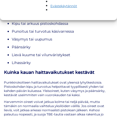
väsymystä, päänsärkyä tai lievää kuumeilua. Myös lihassärky tai
Evästekäytännöt
pahoinvointi on mahdollista. Nämä punkkirokotteen oireet ovat
täysin normaaleja ja kertovat siitä, että elimistösi rakentaa suojaa
TBE-tautia eli puutiaisaivokuumetta vastaan.
Kipu tai arkuus pistoskohdassa
Punoitus tai turvotus käsivarressa
Väsymys tai uupumus
Päänsärky
Lievä kuume tai vilunväristykset
Lihassärky
Kuinka kauan haittavaikutukset kestävät
Punkkirokotteen haittavaikutukset ovat yleensä lyhytkestoisia.
Pistoskohdan kipu ja turvotus helpottavat tyypillisesti yhden tai
kahden päivän kuluessa. Yleisoireet, kuten väsymys ja päänsärky,
kestävät useimmiten vain vuorokauden tai kaksi.
Harvemmin oireet voivat jatkua kolme tai neljä päivää, mutta
tämäkin on normaalia vaihtelua yksilöiden välillä. Jos oireet ovat
lieviä, voit jatkaa arkeasi normaalisti pistoksen jälkeen. Kehosi
palautuu nopeasti, ja suoja TBE-tautia vastaan alkaa rakentua jo