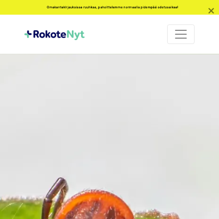
Omakantakirjauksissa ruuhkaa, pahoittelemme normaalia pidempää odotusaikaa!