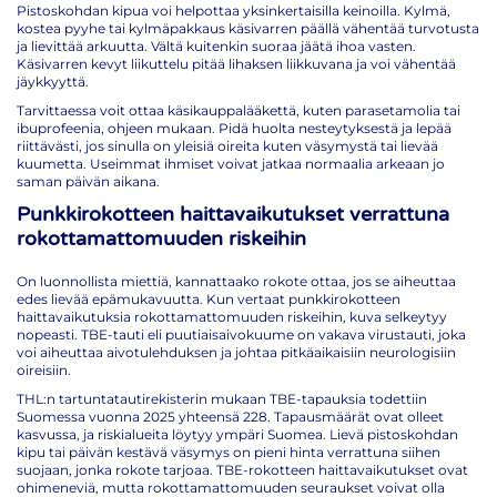
Pistoskohdan kipua voi helpottaa yksinkertaisilla keinoilla. Kylmä,
kostea pyyhe tai kylmäpakkaus käsivarren päällä vähentää turvotusta
ja lievittää arkuutta. Vältä kuitenkin suoraa jäätä ihoa vasten.
Käsivarren kevyt liikuttelu pitää lihaksen liikkuvana ja voi vähentää
jäykkyyttä.
Tarvittaessa voit ottaa käsikauppalääkettä, kuten parasetamolia tai
ibuprofeenia, ohjeen mukaan. Pidä huolta nesteytyksestä ja lepää
riittävästi, jos sinulla on yleisiä oireita kuten väsymystä tai lievää
kuumetta. Useimmat ihmiset voivat jatkaa normaalia arkeaan jo
saman päivän aikana.
Punkkirokotteen haittavaikutukset verrattuna
rokottamattomuuden riskeihin
On luonnollista miettiä, kannattaako rokote ottaa, jos se aiheuttaa
edes lievää epämukavuutta. Kun vertaat punkkirokotteen
haittavaikutuksia rokottamattomuuden riskeihin, kuva selkeytyy
nopeasti. TBE-tauti eli puutiaisaivokuume on vakava virustauti, joka
voi aiheuttaa aivotulehduksen ja johtaa pitkäaikaisiin neurologisiin
oireisiin.
THL:n tartuntatautirekisterin mukaan TBE-tapauksia todettiin
Suomessa vuonna 2025 yhteensä 228. Tapausmäärät ovat olleet
kasvussa, ja riskialueita löytyy ympäri Suomea. Lievä pistoskohdan
kipu tai päivän kestävä väsymys on pieni hinta verrattuna siihen
suojaan, jonka rokote tarjoaa. TBE-rokotteen haittavaikutukset ovat
ohimeneviä, mutta rokottamattomuuden seuraukset voivat olla