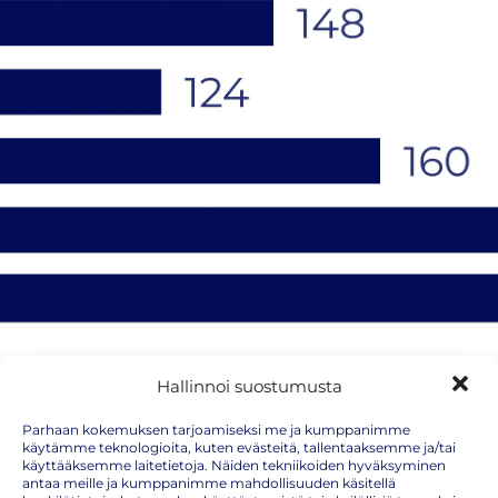
Hallinnoi suostumusta
Punkkiaktiivisuuden seuranta: milloin riski on
Parhaan kokemuksen tarjoamiseksi me ja kumppanimme
käytämme teknologioita, kuten evästeitä, tallentaaksemme ja/tai
suurimmillaan?
käyttääksemme laitetietoja. Näiden tekniikoiden hyväksyminen
antaa meille ja kumppanimme mahdollisuuden käsitellä