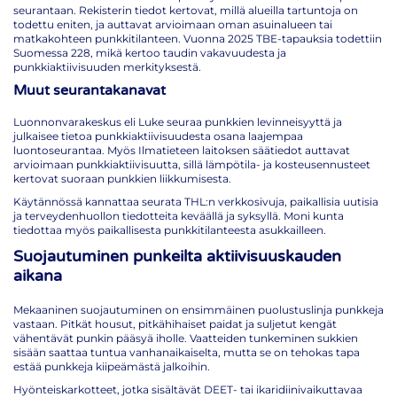
seurantaan. Rekisterin tiedot kertovat, millä alueilla tartuntoja on
todettu eniten, ja auttavat arvioimaan oman asuinalueen tai
matkakohteen punkkitilanteen. Vuonna 2025 TBE-tapauksia todettiin
Suomessa 228, mikä kertoo taudin vakavuudesta ja
punkkiaktiivisuuden merkityksestä.
Muut seurantakanavat
Luonnonvarakeskus eli Luke seuraa punkkien levinneisyyttä ja
julkaisee tietoa punkkiaktiivisuudesta osana laajempaa
luontoseurantaa. Myös Ilmatieteen laitoksen säätiedot auttavat
arvioimaan punkkiaktiivisuutta, sillä lämpötila- ja kosteusennusteet
kertovat suoraan punkkien liikkumisesta.
Käytännössä kannattaa seurata THL:n verkkosivuja, paikallisia uutisia
ja terveydenhuollon tiedotteita keväällä ja syksyllä. Moni kunta
tiedottaa myös paikallisesta punkkitilanteesta asukkailleen.
Suojautuminen punkeilta aktiivisuuskauden
aikana
Mekaaninen suojautuminen on ensimmäinen puolustuslinja punkkeja
vastaan. Pitkät housut, pitkähihaiset paidat ja suljetut kengät
vähentävät punkin pääsyä iholle. Vaatteiden tunkeminen sukkien
sisään saattaa tuntua vanhanaikaiselta, mutta se on tehokas tapa
estää punkkeja kiipeämästä jalkoihin.
Hyönteiskarkotteet, jotka sisältävät DEET- tai ikaridiinivaikuttavaa