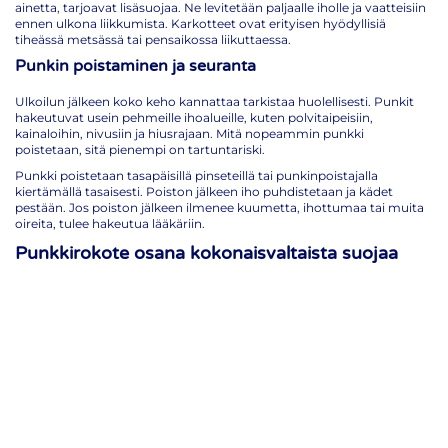
ainetta, tarjoavat lisäsuojaa. Ne levitetään paljaalle iholle ja vaatteisiin
ennen ulkona liikkumista. Karkotteet ovat erityisen hyödyllisiä
tiheässä metsässä tai pensaikossa liikuttaessa.
Punkin poistaminen ja seuranta
Ulkoilun jälkeen koko keho kannattaa tarkistaa huolellisesti. Punkit
hakeutuvat usein pehmeille ihoalueille, kuten polvitaipeisiin,
kainaloihin, nivusiin ja hiusrajaan. Mitä nopeammin punkki
poistetaan, sitä pienempi on tartuntariski.
Punkki poistetaan tasapäisillä pinseteillä tai punkinpoistajalla
kiertämällä tasaisesti. Poiston jälkeen iho puhdistetaan ja kädet
pestään. Jos poiston jälkeen ilmenee kuumetta, ihottumaa tai muita
oireita, tulee hakeutua lääkäriin.
Punkkirokote osana kokonaisvaltaista suojaa
Punkkirokote eli TBE-rokote on tehokkain yksittäinen keino
suojautua puutiaisaivokuumetta vastaan. TBE-tauti on vakava
virustauti, jonka punkki voi levittää pistonsa yhteydessä. Rokote
antaa suojan tautia vastaan, vaikka muut suojauskeinot pettäisivät.
Rokotussarja koostuu kolmesta annoksesta: ensimmäinen ja toinen
annos annetaan yhden kuukauden välein, ja kolmas annos noin vuosi
toisen annoksen jälkeen. Perussarjan jälkeen tehostusrokotusta
suositellaan kolmen vuoden välein. Hyvä uutinen on, että jo kahden
ensimmäisen annoksen jälkeen suoja on riittävä lyhytaikaiseen
altistukseen.