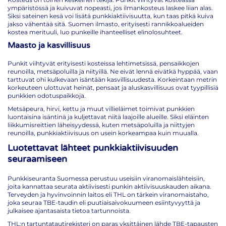
ympäristössä ja kuivuvat nopeasti, jos ilmankosteus laskee liian alas.
Siksi sateinen kesä voi lisätä punkkiaktiivisuutta, kun taas pitkä kuiva
jakso vähentää sitä. Suomen ilmasto, erityisesti rannikkoalueiden
kostea merituuli, luo punkeille ihanteelliset elinolosuhteet.
Maasto ja kasvillisuus
Punkit viihtyvät erityisesti kosteissa lehtimetsissä, pensaikkojen
reunoilla, metsäpoluilla ja niityillä. Ne eivät lennä eivätkä hyppää, vaan
tarttuvat ohi kulkevaan isäntään kasvillisuudesta. Korkeintaan metrin
korkeuteen ulottuvat heinät, pensaat ja aluskasvillisuus ovat tyypillisiä
punkkien odotuspaikkoja.
Metsäpeura, hirvi, kettu ja muut villieläimet toimivat punkkien
luontaisina isäntinä ja kuljettavat niitä laajoille alueille. Siksi eläinten
liikkumisreittien läheisyydessä, kuten metsäpoluilla ja niittyjen
reunoilla, punkkiaktiivisuus on usein korkeampaa kuin muualla.
Luotettavat lähteet punkkiaktiivisuuden
seuraamiseen
Punkkiseuranta Suomessa perustuu useisiin viranomaislähteisiin,
joita kannattaa seurata aktiivisesti punkin aktiivisuuskauden aikana.
Terveyden ja hyvinvoinnin laitos eli THL on tärkein viranomaistaho,
joka seuraa TBE-taudin eli puutiaisaivokuumeen esiintyvyyttä ja
julkaisee ajantasaista tietoa tartunnoista.
THL:n tartuntatautirekisteri on paras yksittäinen lähde TBE-tapausten