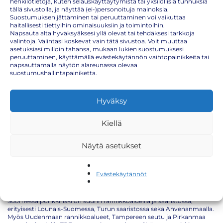
henkilötietoja, kuten selauskäyttäytymistä tai yksilöllisiä tunnuksia
tällä sivustolla, ja näyttää (ei-)personoituja mainoksia.
Punkkiaktiivisuus vaihtelee Suomessa merkittävästi vuodenajan,
Suostumuksen jättäminen tai peruuttaminen voi vaikuttaa
alueen ja sääolosuhteiden mukaan. Suomi kuuluu Euroopan TBE-
haitallisesti tiettyihin ominaisuuksiin ja toimintoihin.
endeemisiin maihin, ja punkkiriski on kasvanut tasaisesti viime
Napsauta alta hyväksyäksesi yllä olevat tai tehdäksesi tarkkoja
vuosien aikana. Ymmärtämällä punkin aktiivisuuskauden rytmin ja
valintoja. Valintasi koskevat vain tätä sivustoa. Voit muuttaa
seuraamalla ajantasaista punkkiseuranta -tietoa voit suojautua
asetuksiasi milloin tahansa, mukaan lukien suostumuksesi
tehokkaasti ja nauttia luonnosta huoletta.
peruuttaminen, käyttämällä evästekäytännön vaihtopainikkeita tai
Tässä artikkelissa käymme läpi, milloin punkkiaktiivisuus on
napsauttamalla näytön alareunassa olevaa
Suomessa suurimmillaan, mitkä ympäristötekijät vaikuttavat
suostumushallintapainiketta.
punkkien esiintymiseen ja mistä saat luotettavaa tietoa tilanteen
seuraamiseen. Lisäksi kerromme, miten punkkirokote eli TBE-rokote
täydentää muita suojauskeinoja.
Hyväksy
Punkkiaktiivisuus Suomessa – milloin vaara on
suurin
Kiellä
Punkin aktiivisuusaika Suomessa alkaa tyypillisesti maaliskuun lopulla
Näytä asetukset
tai huhtikuussa, kun lämpötila nousee pysyvästi yli viiden asteen.
Aktiivisuus on voimakkaimmillaan touko–kesäkuussa, jolloin punkit
ovat nälkäisiä talven jälkeen ja etsivät isäntää aktiivisesti. Toinen, usein
vähemmän tunnettu aktiivisuushuippu osuu syys–lokakuuhun, kun
Evästekäytännöt
syysilmat ovat vielä lämpimiä. Voit seurata ajantasaista
rokotusaikataulua
ja suunnitella suojauksesi sen mukaan.
Suomessa punkkiriski on suurin rannikkoalueilla ja saaristossa,
erityisesti Lounais-Suomessa, Turun saaristossa sekä Ahvenanmaalla.
Myös Uudenmaan rannikkoalueet, Tampereen seutu ja Pirkanmaa