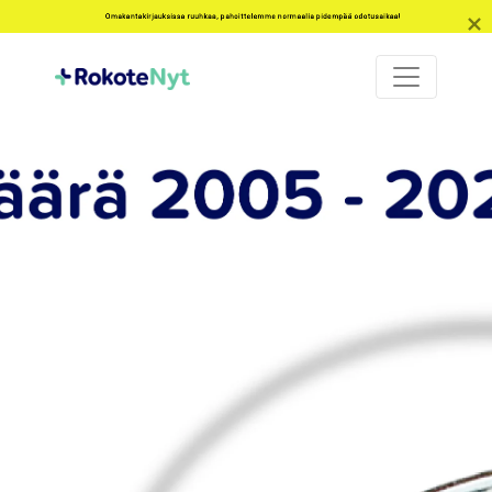
Omakantakirjauksissa ruuhkaa, pahoittelemme normaalia pidempää odotusaikaa!