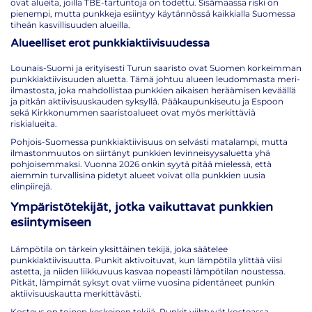
ovat alueita, joilla TBE-tartuntoja on todettu. Sisämaassa riski on
pienempi, mutta punkkeja esiintyy käytännössä kaikkialla Suomessa
tiheän kasvillisuuden alueilla.
Alueelliset erot punkkiaktiivisuudessa
Lounais-Suomi ja erityisesti Turun saaristo ovat Suomen korkeimman
punkkiaktiivisuuden aluetta. Tämä johtuu alueen leudommasta meri-
ilmastosta, joka mahdollistaa punkkien aikaisen heräämisen keväällä
ja pitkän aktiivisuuskauden syksyllä. Pääkaupunkiseutu ja Espoon
sekä Kirkkonummen saaristoalueet ovat myös merkittäviä
riskialueita.
Pohjois-Suomessa punkkiaktiivisuus on selvästi matalampi, mutta
ilmastonmuutos on siirtänyt punkkien levinneisyysaluetta yhä
pohjoisemmaksi. Vuonna 2026 onkin syytä pitää mielessä, että
aiemmin turvallisina pidetyt alueet voivat olla punkkien uusia
elinpiirejä.
Ympäristötekijät, jotka vaikuttavat punkkien
esiintymiseen
Lämpötila on tärkein yksittäinen tekijä, joka säätelee
punkkiaktiivisuutta. Punkit aktivoituvat, kun lämpötila ylittää viisi
astetta, ja niiden liikkuvuus kasvaa nopeasti lämpötilan noustessa.
Pitkät, lämpimät syksyt ovat viime vuosina pidentäneet punkin
aktiivisuuskautta merkittävästi.
Kosteus on toinen keskeinen tekijä. Punkit viihtyvät kosteassa