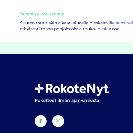
Japanin aivotulehdus
Suuren tautiriskin aikaan alueella oleskeleville suosite
erityisesti maan pohjoisosissa touko-lokakuussa.
Rokotteet ilman ajanvarausta