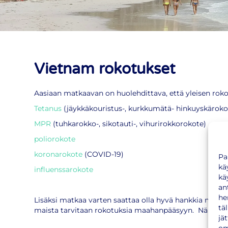
Vietnam rokotukset
Aasiaan matkaavan on huolehdittava, että yleisen ro
Tetanus
(jäykkäkouristus-, kurkkumätä- hinkuyskäroko
MPR
(tuhkarokko-, sikotauti-, vihurirokkorokote)
poliorokote
koronarokote
(COVID-19)
Pa
kä
influenssarokote
kä
an
he
Lisäksi matkaa varten saattaa olla hyvä hankkia muita
tä
maista tarvitaan rokotuksia maahanpääsyyn. Näistä löy
jä