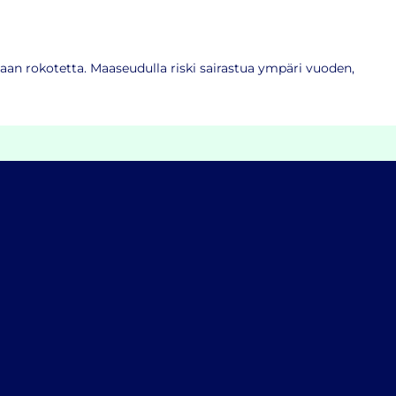
llaan rokotetta. Maaseudulla riski sairastua ympäri vuoden,