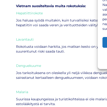
om
Na
Vietnam suositeltavia muita rokotuksia:
va
Hepatiittirokote
as
pe
Jos haluaa syödä muitakin, kuin turvallisiksi katsottuja
na
hepatiitin voi saada veren ja verituotteiden välitykse
su
Lavantauti
Rokotusta voidaan harkita, jos matkan kesto on yli neljä
suurentunut riski saada tauti.
Denguekuume
Jos tarkoituksena on oleskella yli neljä viikkoa denguek
sairastanut kertaalleen denguekuumeen, voidaan rokot
Malaria
Suurissa kaupungeissa ja turistikohteissa ei ole malari
estolääkitystä ei tarvita.