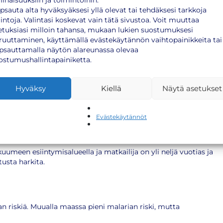
inaisuuksiin ja toimintoihin.
psauta alta hyväksyäksesi yllä olevat tai tehdäksesi tarkkoja
lintoja. Valintasi koskevat vain tätä sivustoa. Voit muuttaa
etuksiasi milloin tahansa, mukaan lukien suostumuksesi
ruuttaminen, käyttämällä evästekäytännön vaihtopainikkeita tai
 ruoka-aineita, on suositeltavaa ottaa A-hepatiittirokote. B-
psauttamalla näytön alareunassa olevaa
llä sekä suojaamattomassa seksikontaktissa.
ostumushallintapainiketta.
Hyväksy
Kiellä
Näytä asetukset
 viikkoa turistialueen ulkopuolelle. Kyläilymatkailijoilla on
Evästekäytännöt
uumeen esiintymisalueella ja matkailija on yli neljä vuotias ja
usta harkita.
an riskiä. Muualla maassa pieni malarian riski, mutta