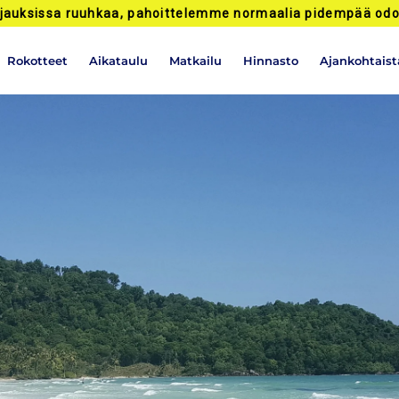
jauksissa ruuhkaa, pahoittelemme normaalia pidempää odo
Rokotteet
Aikataulu
Matkailu
Hinnasto
Ajankohtaist