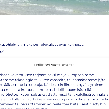
kotusohjelman mukaiset rokotukset ovat kunnossa:
te)
Hallinnoi suostumusta
rhaan kokemuksen tarjoamiseksi me ja kumppanimme
ytämme teknologioita, kuten evästeitä, tallentaaksemme ja/tai
yttääksemme laitetietoja. Näiden tekniikoiden hyväksyminen
taa meille ja kumppanimme mahdollisuuden käsitellä
nkilötietoja, kuten selauskäyttäytymistä tai yksilöllisiä tunnuksia
 rokotuksia. Humioithan matkaa suunniteltaessa, että osaan
llä sivustolla, ja näyttää (ei-)personoituja mainoksia. Suostumuk
tyy lisätietoa matkailijan
rokotusoppaasta
.
ttäminen tai peruuttaminen voi vaikuttaa haitallisesti tiettyihin