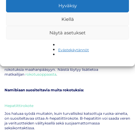
Afrikkaan matkaavan on huolehdittava, että yleisen rokotusohjelman
Hyväksy
mukaiset rokotukset ovat kunnossa:
Tetanus
(jäykkäkouristus-, kurkkumätä- hinkuyskärokote)
Kiellä
MPR
(tuhkarokko-, sikotauti-, vihurirokkorokote)
poliorokote
Näytä asetukset
koronarokote
(COVID-19)
influenssarokote
Evästekäytännöt
Lisäksi matkaa varten saattaa olla hyvä hankkia muita rokotuksia.
Humioithan matkaa suunniteltaessa, että osaan maista tarvitaan
rokotuksia maahanpääsyyn. Näistä löytyy lisätietoa
matkailijan
rokotusoppaasta
.
Namibiaan suositeltavia muita rokotuksia:
Hepatiittirokote
Jos haluaa syödä muitakin, kuin turvallisiksi katsottuja ruoka-aineita,
on suositeltavaa ottaa A-hepatiittirokote. B-hepatiitin voi saada veren
ja verituotteiden välityksellä sekä suojaamattomassa
seksikontaktissa.