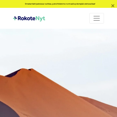
Omakantakirjauksissa ruuhkaa, pahoittelemme normaalia pidempää odotusaikaa!