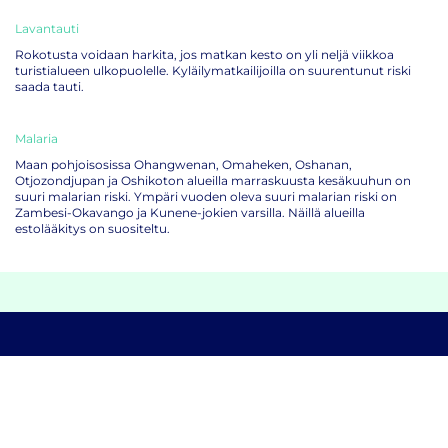
Lavantauti
Rokotusta voidaan harkita, jos matkan kesto on yli neljä viikkoa
turistialueen ulkopuolelle. Kyläilymatkailijoilla on suurentunut riski
saada tauti.
Malaria
Maan pohjoisosissa Ohangwenan, Omaheken, Oshanan,
Otjozondjupan ja Oshikoton alueilla marraskuusta kesäkuuhun on
suuri malarian riski. Ympäri vuoden oleva suuri malarian riski on
Zambesi-Okavango ja Kunene-jokien varsilla. Näillä alueilla
estolääkitys on suositeltu.
Rokotteet ilman ajanvarausta