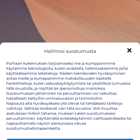
Hallinnoi suostumusta
Parhaan kokemuksen tarjoamiseksi me ja kumppanimme
käytämme teknologioita, kuten evästeitä, tallentaaksemme ja/tai
käyttääksemme laitetietoja. Näiden tekniikoiden hyväksyminen
antaa meille ja kumppanimme mahdollisuuden käsitellä
henkilötietoja, kuten selauskäyttäytymistä tai yksilöllisiä tunnuksia
tällä sivustolla, ja näyttää (ei-)personoituja mainoksia.
Suostumuksen jättäminen tai peruuttaminen voi vaikuttaa
haitallisesti tiettyihin ominaisuuksiin ja toimintoihin.
Napsauta alta hyväksyäksesi yllä olevat tai tehdäksesi tarkkoja
valintoja. Valintasi koskevat vain tätä sivustoa. Voit muuttaa
asetuksiasi milloin tahansa, mukaan lukien suostumuksesi
peruuttaminen, käyttämällä evästekäytännön vaihtopainikkeita tai
napsauttamalla näytön alareunassa olevaa
Namibia
suostumushallintapainiketta.