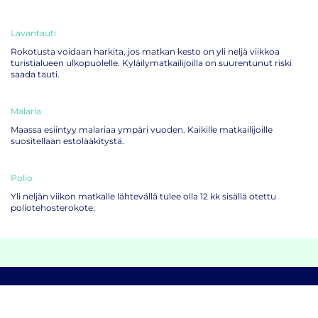
Lavantauti
Rokotusta voidaan harkita, jos matkan kesto on yli neljä viikkoa
turistialueen ulkopuolelle. Kyläilymatkailijoilla on suurentunut riski
saada tauti.
Malaria
Maassa esiintyy malariaa ympäri vuoden. Kaikille matkailijoille
suositellaan estolääkitystä.
Polio
Yli neljän viikon matkalle lähtevällä tulee olla 12 kk sisällä otettu
poliotehosterokote.