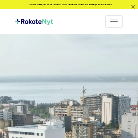
Omakantakirjauksissa ruuhkaa, pahoittelemme normaalia pidempää odotusaikaa!