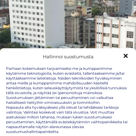
Hallinnoi suostumusta
Parhaan kokemuksen tarjoamiseksi me ja kumppanimme
käytämme teknologioita, kuten evästeitä, tallentaaksemme ja/tai
käyttääksemme laitetietoja. Näiden tekniikoiden hyväksyminen
antaa meille ja kumppanimme mahdollisuuden käsitellä
henkilötietoja, kuten selauskäyttäytymistä tai yksilöllisiä tunnuksia
tällä sivustolla, ja näyttää (ei-)personoituja mainoksia.
Suostumuksen jättäminen tai peruuttaminen voi vaikuttaa
haitallisesti tiettyihin ominaisuuksiin ja toimintoihin.
Napsauta alta hyväksyäksesi yllä olevat tai tehdäksesi tarkkoja
valintoja. Valintasi koskevat vain tätä sivustoa. Voit muuttaa
asetuksiasi milloin tahansa, mukaan lukien suostumuksesi
peruuttaminen, käyttämällä evästekäytännön vaihtopainikkeita tai
napsauttamalla näytön alareunassa olevaa
Mosambik
suostumushallintapainiketta.