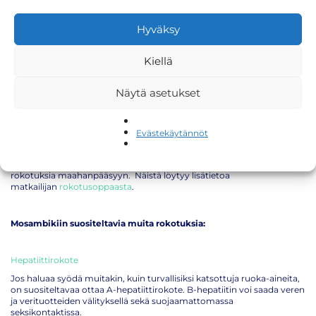
Afrikkaan matkaavan on huolehdittava, että yleisen rokotusohjelman
mukaiset rokotukset ovat kunnossa:
Hyväksy
Tetanus
(jäykkäkouristus-, kurkkumätä- hinkuyskärokote)
Kiellä
MPR
(tuhkarokko-, sikotauti-, vihurirokkorokote)
poliorokote
Näytä asetukset
koronarokote
(COVID-19)
influenssarokote
Evästekäytännöt
Lisäksi matkaa varten saattaa olla hyvä hankkia muita rokotuksia.
Humioithan matkaa suunniteltaessa, että osaan maista tarvitaan
rokotuksia maahanpääsyyn. Näistä löytyy lisätietoa
matkailijan
rokotusoppaasta
.
Mosambikiin suositeltavia muita rokotuksia:
Hepatiittirokote
Jos haluaa syödä muitakin, kuin turvallisiksi katsottuja ruoka-aineita,
on suositeltavaa ottaa A-hepatiittirokote. B-hepatiitin voi saada veren
ja verituotteiden välityksellä sekä suojaamattomassa
seksikontaktissa.