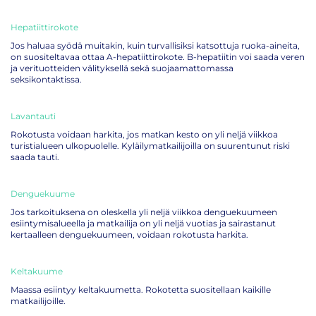
Hepatiittirokote
Jos haluaa syödä muitakin, kuin turvallisiksi katsottuja ruoka-aineita,
on suositeltavaa ottaa A-hepatiittirokote. B-hepatiitin voi saada veren
ja verituotteiden välityksellä sekä suojaamattomassa
seksikontaktissa.
Lavantauti
Rokotusta voidaan harkita, jos matkan kesto on yli neljä viikkoa
turistialueen ulkopuolelle. Kyläilymatkailijoilla on suurentunut riski
saada tauti.
Denguekuume
Jos tarkoituksena on oleskella yli neljä viikkoa denguekuumeen
esiintymisalueella ja matkailija on yli neljä vuotias ja sairastanut
kertaalleen denguekuumeen, voidaan rokotusta harkita.
Keltakuume
Maassa esiintyy keltakuumetta. Rokotetta suositellaan kaikille
matkailijoille.