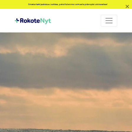
Omakantakirjauksissa ruuhkaa, pahoittelemme normaalia pidempää odotusaikaa!