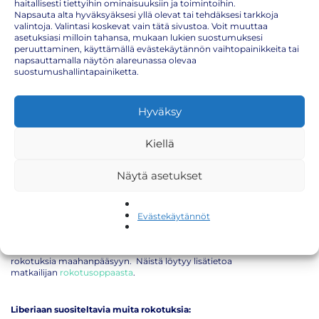
haitallisesti tiettyihin ominaisuuksiin ja toimintoihin.
Napsauta alta hyväksyäksesi yllä olevat tai tehdäksesi tarkkoja
valintoja. Valintasi koskevat vain tätä sivustoa. Voit muuttaa
asetuksiasi milloin tahansa, mukaan lukien suostumuksesi
peruuttaminen, käyttämällä evästekäytännön vaihtopainikkeita tai
Liberia
napsauttamalla näytön alareunassa olevaa
suostumushallintapainiketta.
Afrikkaan matkaavan on huolehdittava, että yleisen rokotusohjelman
mukaiset rokotukset ovat kunnossa:
Tetanus
(jäykkäkouristus-, kurkkumätä- hinkuyskärokote)
Hyväksy
MPR
(tuhkarokko-, sikotauti-, vihurirokkorokote)
Kiellä
poliorokote
Näytä asetukset
koronarokote
(COVID-19)
influenssarokote
Evästekäytännöt
Lisäksi matkaa varten saattaa olla hyvä hankkia muita rokotuksia.
Humioithan matkaa suunniteltaessa, että osaan maista tarvitaan
rokotuksia maahanpääsyyn. Näistä löytyy lisätietoa
matkailijan
rokotusoppaasta
.
Liberiaan suositeltavia muita rokotuksia: