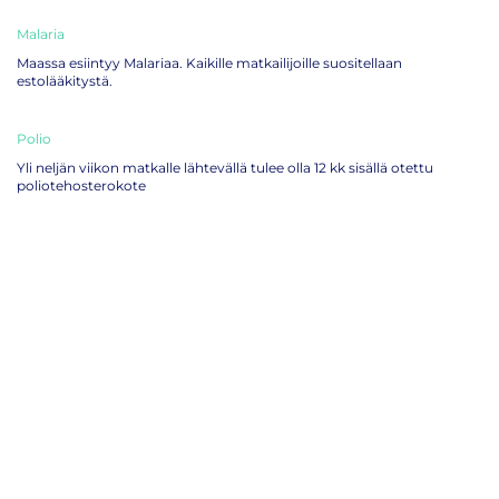
Malaria
Maassa esiintyy Malariaa. Kaikille matkailijoille suositellaan
estolääkitystä.
Polio
Yli neljän viikon matkalle lähtevällä tulee olla 12 kk sisällä otettu
poliotehosterokote
Rokotteet ilman ajanvarausta
Yhteystiedot