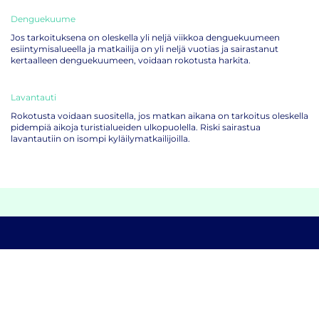
Denguekuume
Jos tarkoituksena on oleskella yli neljä viikkoa denguekuumeen
esiintymisalueella ja matkailija on yli neljä vuotias ja sairastanut
kertaalleen denguekuumeen, voidaan rokotusta harkita.
Lavantauti
Rokotusta voidaan suositella, jos matkan aikana on tarkoitus oleskella
pidempiä aikoja turistialueiden ulkopuolella. Riski sairastua
lavantautiin on isompi kyläilymatkailijoilla.
Rokotteet ilman ajanvarausta