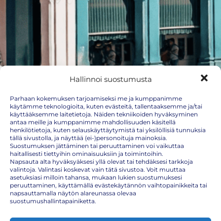
Hallinnoi suostumusta
Parhaan kokemuksen tarjoamiseksi me ja kumppanimme
käytämme teknologioita, kuten evästeitä, tallentaaksemme ja/tai
käyttääksemme laitetietoja. Näiden tekniikoiden hyväksyminen
antaa meille ja kumppanimme mahdollisuuden käsitellä
henkilötietoja, kuten selauskäyttäytymistä tai yksilöllisiä tunnuksia
tällä sivustolla, ja näyttää (ei-)personoituja mainoksia.
Suostumuksen jättäminen tai peruuttaminen voi vaikuttaa
haitallisesti tiettyihin ominaisuuksiin ja toimintoihin.
Napsauta alta hyväksyäksesi yllä olevat tai tehdäksesi tarkkoja
valintoja. Valintasi koskevat vain tätä sivustoa. Voit muuttaa
asetuksiasi milloin tahansa, mukaan lukien suostumuksesi
peruuttaminen, käyttämällä evästekäytännön vaihtopainikkeita tai
napsauttamalla näytön alareunassa olevaa
Kuuba rokotukset
suostumushallintapainiketta.
Väli-Amerikkaan matkaavan on huolehdittava, että yleisen