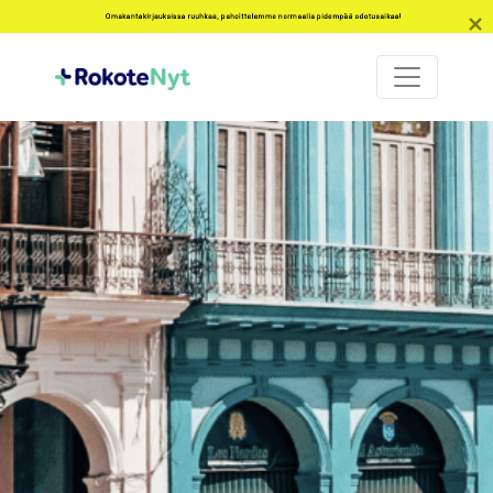
Omakantakirjauksissa ruuhkaa, pahoittelemme normaalia pidempää odotusaikaa!