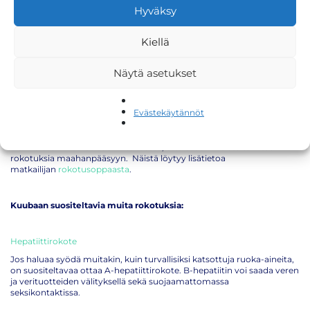
Hyväksy
rokotusohjelman mukaiset rokotukset ovat kunnossa:
Tetanus
(jäykkäkouristus-, kurkkumätä- hinkuyskärokote)
Kiellä
MPR
(tuhkarokko-, sikotauti-, vihurirokkorokote)
poliorokote
Näytä asetukset
koronarokote
(COVID-19)
influenssarokote
Evästekäytännöt
Lisäksi matkaa varten saattaa olla hyvä hankkia muita rokotuksia.
Humioithan matkaa suunniteltaessa, että osaan maista tarvitaan
rokotuksia maahanpääsyyn. Näistä löytyy lisätietoa
matkailijan
rokotusoppaasta
.
Kuubaan suositeltavia muita rokotuksia:
Hepatiittirokote
Jos haluaa syödä muitakin, kuin turvallisiksi katsottuja ruoka-aineita,
on suositeltavaa ottaa A-hepatiittirokote. B-hepatiitin voi saada veren
ja verituotteiden välityksellä sekä suojaamattomassa
seksikontaktissa.