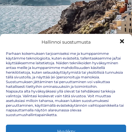
Hallinnoi suostumusta
Parhaan kokemuksen tarjoamiseksi me ja kumppanimme
käytämme teknologioita, kuten evästeitä, tallentaaksemme ja/tai
käyttääksemme laitetietoja. Näiden tekniikoiden hyväksyminen
antaa meille ja kumppanimme mahdollisuuden käsitellä
henkilötietoja, kuten selauskäyttäytymistä tai yksilöllisiä tunnuksia
tällä sivustolla, ja näyttää (ei-)personoituja mainoksia.
Suostumuksen jättäminen tai peruuttaminen voi vaikuttaa
haitallisesti tiettyihin ominaisuuksiin ja toimintoihin.
Napsauta alta hyväksyäksesi yllä olevat tai tehdäksesi tarkkoja
valintoja. Valintasi koskevat vain tätä sivustoa. Voit muuttaa
asetuksiasi milloin tahansa, mukaan lukien suostumuksesi
peruuttaminen, käyttämällä evästekäytännön vaihtopainikkeita tai
napsauttamalla näytön alareunassa olevaa
suostumushallintapainiketta.
Kreikka rokotukset
Eurooppaan matkaavan on huolehdittava, että yleisen
Hyväksy
rokotusohjelman mukaiset rokotukset ovat kunnossa. Kreikkaan