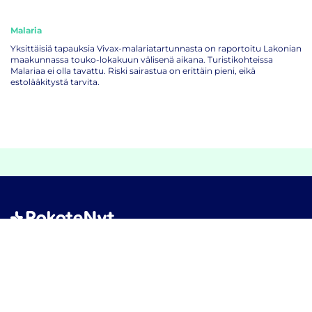
Malaria
Yksittäisiä tapauksia Vivax-malariatartunnasta on raportoitu Lakonian
maakunnassa touko-lokakuun välisenä aikana. Turistikohteissa
Malariaa ei olla tavattu. Riski sairastua on erittäin pieni, eikä
estolääkitystä tarvita.
Rokotteet ilman ajanvarausta
Yhteystiedot