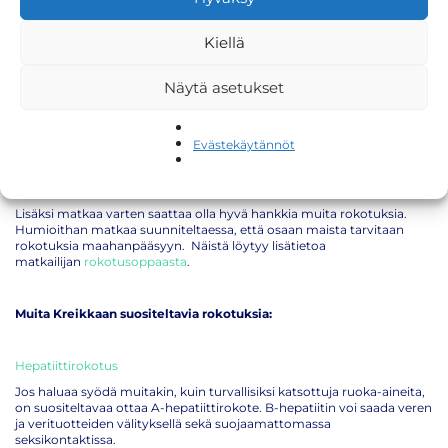
matkustettaessa tarvitsee siis tarkistaa omat rokotukset ainakin
seuraavien rokotteiden osalta:
Kiellä
Tetanus
(jäykkäkouristus-, kurkkumätä- hinkuyskärokote)
MPR
(tuhkarokko-, sikotauti-, vihurirokkorokote)
Näytä asetukset
poliorokote
koronarokote
(COVID-19)
Evästekäytännöt
influenssarokote
Lisäksi matkaa varten saattaa olla hyvä hankkia muita rokotuksia.
Humioithan matkaa suunniteltaessa, että osaan maista tarvitaan
rokotuksia maahanpääsyyn. Näistä löytyy lisätietoa
matkailijan
rokotusoppaasta
.
Muita Kreikkaan suositeltavia rokotuksia:
Hepatiittirokotus
Jos haluaa syödä muitakin, kuin turvallisiksi katsottuja ruoka-aineita,
on suositeltavaa ottaa A-hepatiittirokote. B-hepatiitin voi saada veren
ja verituotteiden välityksellä sekä suojaamattomassa
seksikontaktissa.