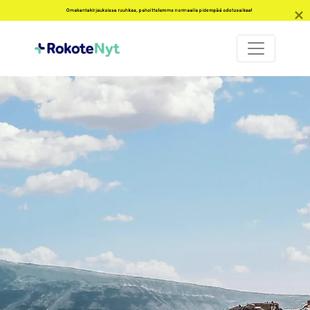
Omakantakirjauksissa ruuhkaa, pahoittelemme normaalia pidempää odotusaikaa!