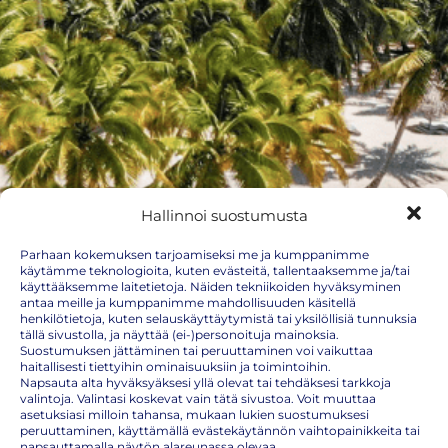
Hallinnoi suostumusta
Parhaan kokemuksen tarjoamiseksi me ja kumppanimme
käytämme teknologioita, kuten evästeitä, tallentaaksemme ja/tai
käyttääksemme laitetietoja. Näiden tekniikoiden hyväksyminen
antaa meille ja kumppanimme mahdollisuuden käsitellä
henkilötietoja, kuten selauskäyttäytymistä tai yksilöllisiä tunnuksia
tällä sivustolla, ja näyttää (ei-)personoituja mainoksia.
Suostumuksen jättäminen tai peruuttaminen voi vaikuttaa
haitallisesti tiettyihin ominaisuuksiin ja toimintoihin.
Napsauta alta hyväksyäksesi yllä olevat tai tehdäksesi tarkkoja
valintoja. Valintasi koskevat vain tätä sivustoa. Voit muuttaa
asetuksiasi milloin tahansa, mukaan lukien suostumuksesi
peruuttaminen, käyttämällä evästekäytännön vaihtopainikkeita tai
napsauttamalla näytön alareunassa olevaa