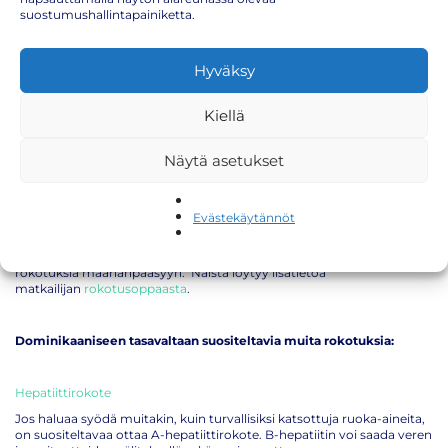
Dominikaaninen tasavalta rokotukset
suostumushallintapainiketta.
Väli-Amerikkaan matkaavan on huolehdittava, että yleisen
rokotusohjelman mukaiset rokotukset ovat kunnossa:
Hyväksy
Tetanus
(jäykkäkouristus-, kurkkumätä- hinkuyskärokote)
MPR
(tuhkarokko-, sikotauti-, vihurirokkorokote)
Kiellä
poliorokote
Näytä asetukset
koronarokote
(COVID-19)
influenssarokote
Evästekäytännöt
Lisäksi matkaa varten saattaa olla hyvä hankkia muita rokotuksia.
Humioithan matkaa suunniteltaessa, että osaan maista tarvitaan
rokotuksia maahanpääsyyn. Näistä löytyy lisätietoa
matkailijan
rokotusoppaasta
.
Dominikaaniseen tasavaltaan suositeltavia muita rokotuksia:
Hepatiittirokote
Jos haluaa syödä muitakin, kuin turvallisiksi katsottuja ruoka-aineita,
on suositeltavaa ottaa A-hepatiittirokote. B-hepatiitin voi saada veren