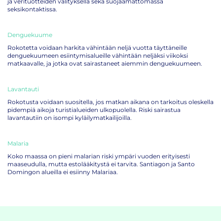
ja verituotteiden välityksellä sekä suojaamattomassa
seksikontaktissa.
Denguekuume
Rokotetta voidaan harkita vähintään neljä vuotta täyttäneille
denguekuumeen esiintymisalueille vähintään neljäksi viikoksi
matkaavalle, ja jotka ovat sairastaneet aiemmin denguekuumeen.
Lavantauti
Rokotusta voidaan suositella, jos matkan aikana on tarkoitus oleskella
pidempiä aikoja turistialueiden ulkopuolella. Riski sairastua
lavantautiin on isompi kyläilymatkailijoilla.
Malaria
Koko maassa on pieni malarian riski ympäri vuoden erityisesti
maaseudulla, mutta estolääkitystä ei tarvita. Santiagon ja Santo
Domingon alueilla ei esiinny Malariaa.