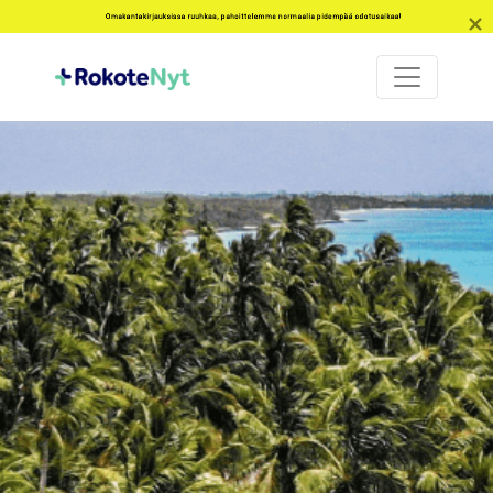
Omakantakirjauksissa ruuhkaa, pahoittelemme normaalia pidempää odotusaikaa!