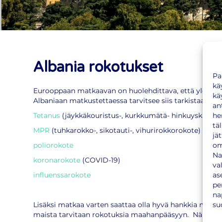
Albania rokotukset
Pa
kä
Eurooppaan matkaavan on huolehdittava, että yleisen
kä
Albaniaan matkustettaessa tarvitsee siis tarkistaa oma
an
he
Tetanus
(jäykkäkouristus-, kurkkumätä- hinkuyskäroko
tä
MPR
(tuhkarokko-, sikotauti-, vihurirokkorokote)
jä
om
poliorokote
Na
koronarokote
(COVID-19)
va
as
influenssarokote
pe
na
su
Lisäksi matkaa varten saattaa olla hyvä hankkia muita
maista tarvitaan rokotuksia maahanpääsyyn. Näistä löy