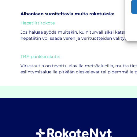
Albaniaan suositeltavia muita rokotuksia:
Hepatiittirokote
Jos haluaa syödä muitakin, kuin turvallisiksi katsottuja
hepatiitin voi saada veren ja verituotteiden välitykse
TBE-punkkirokote:
Virustautia on tavattu alavilla metsäalueilla, mutta tie
esiintymisalueilla pitkään oleskelevat tai pidemmälle t