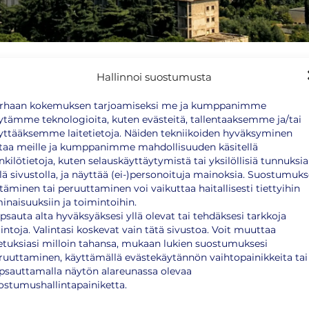
Hallinnoi suostumusta
rhaan kokemuksen tarjoamiseksi me ja kumppanimme
ytämme teknologioita, kuten evästeitä, tallentaaksemme ja/tai
 rokotusohjelman mukaiset rokotukset ovat kunnossa.
yttääksemme laitetietoja. Näiden tekniikoiden hyväksyminen
t rokotukset ainakin seuraavien rokotteiden osalta:
taa meille ja kumppanimme mahdollisuuden käsitellä
nkilötietoja, kuten selauskäyttäytymistä tai yksilöllisiä tunnuksia
te)
llä sivustolla, ja näyttää (ei-)personoituja mainoksia. Suostumuk
ttäminen tai peruuttaminen voi vaikuttaa haitallisesti tiettyihin
inaisuuksiin ja toimintoihin.
psauta alta hyväksyäksesi yllä olevat tai tehdäksesi tarkkoja
lintoja. Valintasi koskevat vain tätä sivustoa. Voit muuttaa
etuksiasi milloin tahansa, mukaan lukien suostumuksesi
ruuttaminen, käyttämällä evästekäytännön vaihtopainikkeita tai
psauttamalla näytön alareunassa olevaa
ostumushallintapainiketta.
 rokotuksia. Humioithan matkaa suunniteltaessa, että osaan
tyy lisätietoa matkailijan
rokotusoppaasta
.