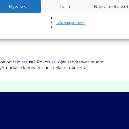
Hyväksy
Kiellä
Näytä asetukset
Evästekäytännöt
 ruoka-aineita, on suositeltavaa ottaa A-hepatiittirokote. B-
llä sekä suojaamattomassa seksikontaktissa.
toa on rajoitetusti. Rokotussuojaa tarvitsevat taudin
yömatkalle lähteville suositellaan rokotetta.