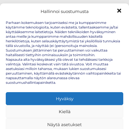
Hallinnoi suostumusta
Parhaan kokemuksen tarjoamiseksi me ja kumppanimme
käytämme teknologioita, kuten evästeitä, tallentaaksemme ja/tai
käyttääksemme laitetietoja. Näiden tekniikoiden hyväksyminen
antaa meille ja kumppanimme mahdollisuuden käsitellä
Lapsen rokotuspelko helpottuu oikealla
henkilötietoja, kuten selauskäyttäytymistä tai yksilöllisiä tunnuksia
valmistautumisella
tällä sivustolla, ja näyttää (ei-)personoituja mainoksia.
Suostumuksen jättäminen tai peruuttaminen voi vaikuttaa
haitallisesti tiettyihin ominaisuuksiin ja toimintoihin.
Napsauta alta hyväksyäksesi yllä olevat tai tehdäksesi tarkkoja
valintoja. Valintasi koskevat vain tätä sivustoa. Voit muuttaa
Rokotushetki lähestyy, ja lapsi alkaa jo etukäteen jännittää. Ehkä
asetuksiasi milloin tahansa, mukaan lukien suostumuksesi
kyyneleitä tulee jo kotona, ehkä vastustelu alkaa heti ovella.
peruuttaminen, käyttämällä evästekäytännön vaihtopainikkeita tai
Lapsen rokotuspelko on todellinen ja yleinen haaste, mutta se ei
napsauttamalla näytön alareunassa olevaa
tarkoita, että rokottamisen pitää olla raskasta koko perheelle. Oikealla
suostumushallintapainiketta.
valmistautumisella tilanne helpottuu merkittävästi.
Miksi rokotuspelko on niin yleistä lapsilla
Hyväksy
Lapsen pelko rokotuksesta ei ole oikku eikä tottelemattomuutta. Se
on täysin normaali reaktio.
Kiellä
Lapset pelkäävät usein sitä, mitä eivät tunne. Neula, vieras ympäristö
ja epävarmuus siitä, mitä tapahtuu seuraavaksi, voivat yhdessä
Näytä asetukset
tuntua ylivoimaisen pelottavilta. Lisäksi aiempi kipukokemus jää