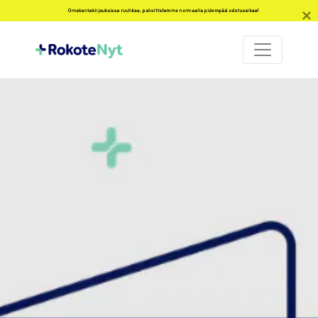
Omakantakirjauksissa ruuhkaa, pahoittelemme normaalia pidempää odotusaikaa!