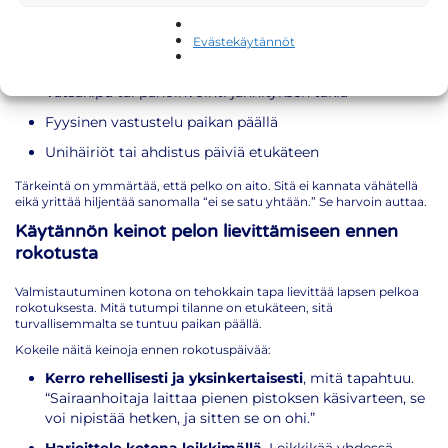
helposti mieleen.
Rokotuspelko lapsella voi ilmetä monella tavalla:
Evästekäytännöt
Itkeminen tai raivostuminen jo ennen klinikalle lähtöä
Vatsakipu tai pahoinvointi jännityksen takia
Fyysinen vastustelu paikan päällä
Unihäiriöt tai ahdistus päiviä etukäteen
Tärkeintä on ymmärtää, että pelko on aito. Sitä ei kannata vähätellä
eikä yrittää hiljentää sanomalla “ei se satu yhtään.” Se harvoin auttaa.
Käytännön keinot pelon lievittämiseen ennen
rokotusta
Valmistautuminen kotona on tehokkain tapa lievittää lapsen pelkoa
rokotuksesta. Mitä tutumpi tilanne on etukäteen, sitä
turvallisemmalta se tuntuu paikan päällä.
Kokeile näitä keinoja ennen rokotuspäivää:
Kerro rehellisesti ja yksinkertaisesti
, mitä tapahtuu.
“Sairaanhoitaja laittaa pienen pistoksen käsivarteen, se
voi nipistää hetken, ja sitten se on ohi.”
Harjoittele kotona leikkimällä
. Leikkikää yhdessä