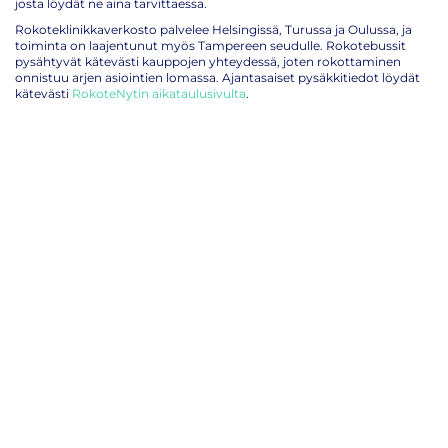
josta löydät ne aina tarvittaessa.
Rokoteklinikkaverkosto palvelee Helsingissä, Turussa ja Oulussa, ja
toiminta on laajentunut myös Tampereen seudulle. Rokotebussit
pysähtyvät kätevästi kauppojen yhteydessä, joten rokottaminen
onnistuu arjen asiointien lomassa. Ajantasaiset pysäkkitiedot löydät
kätevästi
RokoteNytin aikataulusivulta
.
Lapsen pelko rokotuksesta helpottuu, kun koko tilanne tuntuu
hallitulta ja rauhalliselta. Matala kynnys tarkoittaa vähemmän
odottamista, vähemmän jännitystä ja nopeampaa paluuta
normaaliin arkeen.
Rokota lapsesi helposti – tule ilman ajanvarausta
Lapsen rokottaminen ei vaadi erikoisjärjestelyjä. RokoteNytillä
prosessi on yksinkertainen:
Saavut Rokoteklinikalle tai Rokotebussille ilman
ajanvarausta
Täytät lyhyen potilastietolomakkeen paikan päällä
Sairaanhoitaja neuvoo rokotustarpeesta ja antaa
rokotteen
Koko käynti vie tyypillisesti vain muutaman minuutin
Rokotteen hinta sisältää itse rokotteen, sairaanhoitajan antaman