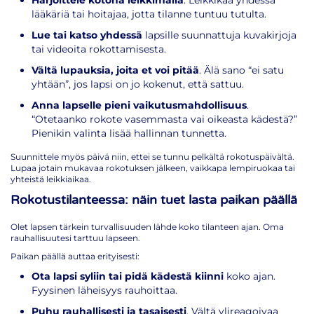
lääkäriä tai hoitajaa, jotta tilanne tuntuu tutulta.
Lue tai katso yhdessä
lapsille suunnattuja kuvakirjoja
tai videoita rokottamisesta.
Vältä lupauksia, joita et voi pitää
. Älä sano “ei satu
yhtään”, jos lapsi on jo kokenut, että sattuu.
Anna lapselle pieni vaikutusmahdollisuus
.
“Otetaanko rokote vasemmasta vai oikeasta kädestä?”
Pienikin valinta lisää hallinnan tunnetta.
Suunnittele myös päivä niin, ettei se tunnu pelkältä rokotuspäivältä.
Lupaa jotain mukavaa rokotuksen jälkeen, vaikkapa lempiruokaa tai
yhteistä leikkiaikaa.
Rokotustilanteessa: näin tuet lasta paikan päällä
Olet lapsen tärkein turvallisuuden lähde koko tilanteen ajan. Oma
rauhallisuutesi tarttuu lapseen.
Paikan päällä auttaa erityisesti:
Ota lapsi syliin tai pidä kädestä kiinni
koko ajan.
Fyysinen läheisyys rauhoittaa.
Puhu rauhallisesti ja tasaisesti
. Vältä ylireagoivaa