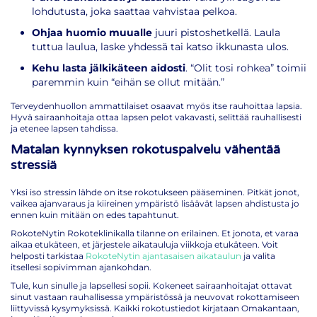
lohdutusta, joka saattaa vahvistaa pelkoa.
Ohjaa huomio muualle
juuri pistoshetkellä. Laula
tuttua laulua, laske yhdessä tai katso ikkunasta ulos.
Kehu lasta jälkikäteen aidosti
. “Olit tosi rohkea” toimii
paremmin kuin “eihän se ollut mitään.”
Terveydenhuollon ammattilaiset osaavat myös itse rauhoittaa lapsia.
Hyvä sairaanhoitaja ottaa lapsen pelot vakavasti, selittää rauhallisesti
ja etenee lapsen tahdissa.
Matalan kynnyksen rokotuspalvelu vähentää
stressiä
Yksi iso stressin lähde on itse rokotukseen pääseminen. Pitkät jonot,
vaikea ajanvaraus ja kiireinen ympäristö lisäävät lapsen ahdistusta jo
ennen kuin mitään on edes tapahtunut.
RokoteNytin Rokoteklinikalla tilanne on erilainen. Et jonota, et varaa
aikaa etukäteen, et järjestele aikatauluja viikkoja etukäteen. Voit
helposti tarkistaa
RokoteNytin ajantasaisen aikataulun
ja valita
itsellesi sopivimman ajankohdan.
Tule, kun sinulle ja lapsellesi sopii. Kokeneet sairaanhoitajat ottavat
sinut vastaan rauhallisessa ympäristössä ja neuvovat rokottamiseen
liittyvissä kysymyksissä. Kaikki rokotustiedot kirjataan Omakantaan,