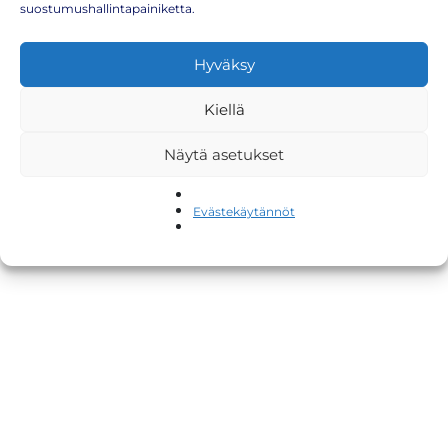
suostumushallintapainiketta.
info(at)rokotenyt.fi
Tietosuojaseloste
Hyväksy
Copyright © 2026 RokoteNyt Oy
Kiellä
Näytä asetukset
Evästekäytännöt