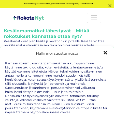
Omakantakirjauksissa ruuhkaa, pahoittelemme normaalia pidempää odotusaikaa!
Kesälomamatkat lähestyvät – Mitkä
rokotukset kannattaa ottaa nyt?
Kesälomat ovat pian käsillä ja kevät onkin jo täällä! Kesä tarkoittaa
monille matkustamista ja sen takia on hyvä muistaa rokote.
Hallinnoi suostumusta
Parhaan kokemuksen tarjoamiseksi me ja kumppanimme
käytämme teknologioita, kuten evästeitä, tallentaaksemme ja/tai
käyttääksemme laitetietoja. Näiden tekniikoiden hyväksyminen
antaa meille ja kumppanimme mahdollisuuden käsitellä
henkilötietoja, kuten selauskäyttäytymistä tai yksilöllisiä tunnuksia
Rokotteet ilman ajanvarausta
tällä sivustolla, ja näyttää (ei-)personoituja mainoksia.
Suostumuksen jättäminen tai peruuttaminen voi vaikuttaa
haitallisesti tiettyihin ominaisuuksiin ja toimintoihin.
Napsauta alta hyväksyäksesi yllä olevat tai tehdäksesi tarkkoja
valintoja. Valintasi koskevat vain tätä sivustoa. Voit muuttaa
asetuksiasi milloin tahansa, mukaan lukien suostumuksesi
Yhteystiedot
peruuttaminen, käyttämällä evästekäytännön vaihtopainikkeita tai
napsauttamalla näytön alareunassa olevaa
Puh +358 45 348 2992