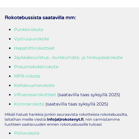
Rokotebussista saatavilla mm:
Punkkirokote
Vyöruusurokote
Hepatiittirokotteet
Jäykkäkouristus-, kurkkumätä- ja hinkuyskärokote
Pneumokokkirokote
MPR-rokote
Keltakuumerokote
Influenssarokotteet
(saatavilla taas syksyllä 2025)
Koronarokote
(saatavilla taas syksyllä 2025)
Mikäli haluat hankkia jonkin seuraavista rokotteista rokotebussilta,
laitathan meille viestiä
info(at)rokotenyt.fi
, niin varmistamme
tuotteen saatavuuden ennen rokotusbussille tuloasi:
Poliorokote