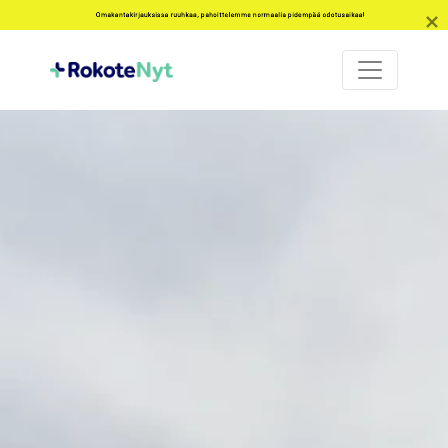
Omakantakirjauksissa ruuhkaa, pahoittelemme normaalia pidempää odotusaikaa!