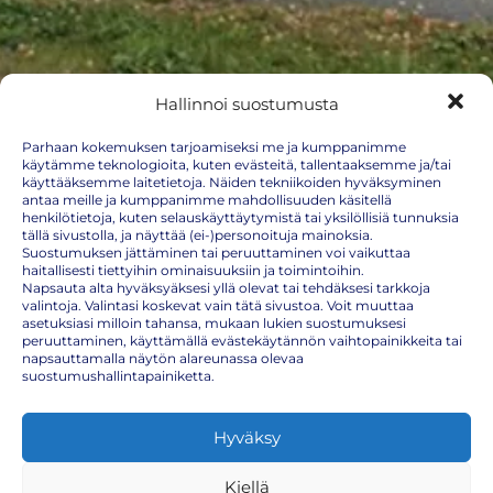
Hallinnoi suostumusta
Parhaan kokemuksen tarjoamiseksi me ja kumppanimme
käytämme teknologioita, kuten evästeitä, tallentaaksemme ja/tai
käyttääksemme laitetietoja. Näiden tekniikoiden hyväksyminen
Kauppakeskus Tuulonen
antaa meille ja kumppanimme mahdollisuuden käsitellä
henkilötietoja, kuten selauskäyttäytymistä tai yksilöllisiä tunnuksia
tällä sivustolla, ja näyttää (ei-)personoituja mainoksia.
(Tuulosentie 1)
Suostumuksen jättäminen tai peruuttaminen voi vaikuttaa
haitallisesti tiettyihin ominaisuuksiin ja toimintoihin.
Hämeenlinna, Kanta-Häme, Suomi
Napsauta alta hyväksyäksesi yllä olevat tai tehdäksesi tarkkoja
Näytä kartalla
valintoja. Valintasi koskevat vain tätä sivustoa. Voit muuttaa
asetuksiasi milloin tahansa, mukaan lukien suostumuksesi
peruuttaminen, käyttämällä evästekäytännön vaihtopainikkeita tai
Tulevat tapahtumat
napsauttamalla näytön alareunassa olevaa
suostumushallintapainiketta.
Lauantai
Hyväksy
15.8.2026
10:30 – 13:00
Kiellä