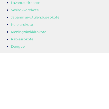
Lavantautirokote
Vesirokkorokote
Japanin aivotulehdus-rokote
Kolerarokote
Meningokokkirokote
Rabiesrokote
Dengue
Pysähdyspaikka:
Paikka: Kauppakeskus Tuulonen
Osoite: Tuulosentie 1