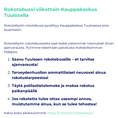
Rokotebussi viikottain
Kauppakeskus
Tuulosella
RokoteNytin rokotebussi pysähtyy Kauppakeskus Tuulosessa aina
lauantaisin.
RokoteNytin rokotebusseista saat kaikki yleisimmät rokotukset ilman
ajanvarausta. Pyrimme tekemään palvelusta mahdollisimman
helppoa:
Saavu Tuulosen rokotebussille – et tarvitse
ajanvarausta!
Terveydenhuollon ammattilaiset neuvovat sinua
rokotustarpeestasi
Täytä potilastietolomake ja maksa rokotus
paikanpäällä
Jos rokotetta tulee ottaa useampi annos,
muistutamme sinua, kun se tulee tehostaa!
Katso koko aikataulumme:
https://rokotenyt.fi/aikataulu/