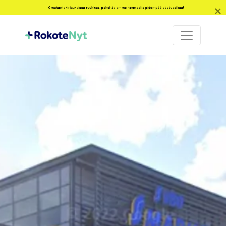
Omakantakirjauksissa ruuhkaa, pahoittelemme normaalia pidempää odotusaikaa!