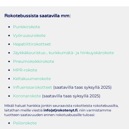
Rokotebussista saatavilla mm:
Punkkirokote
Vyöruusurokote
Hepatiittirokotteet
Jäykkäkouristus-, kurkkumätä- ja hinkuyskärokote
Pneumokokkirokote
MPR-rokote
Keltakuumerokote
Influenssarokotteet
(saatavilla taas syksyllä 2025)
Koronarokote
(saatavilla taas syksyllä 2025)
Mikäli haluat hankkia jonkin seuraavista rokotteista rokotebussilta,
laitathan meille viestiä
info(at)rokotenyt.fi
, niin varmistamme
tuotteen saatavuuden ennen rokotusbussille tuloasi:
Poliorokote