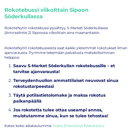
Rokotebussi viikoittain Sipoon
Söderkullassa
RokoteNytin rokotebussi pysähtyy S-Market Söderkullassa
(Amiraalintie 2) Sipoossa viikoittain aina maanantaisin.
RokoteNytin rokotebusseista saat kaikki yleisimmät rokotukset ilman
ajanvarausta. Pyrimme tekemään palvelusta mahdollisimman
helppoa:
Saavu S-Market Söderkullan rokotebussille – et
tarvitse ajanvarausta!
Terveydenhuollon ammattilaiset neuvovat sinua
rokotustarpeestasi
Täytä potilastietolomake ja maksa rokotus
paikanpäällä
Jos rokotetta tulee ottaa useampi annos,
muistutamme sinua, kun se tulee tehostaa!
Katso koko aikataulumme:
https://rokotenyt.fi/aikataulu/