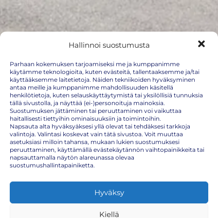
Hallinnoi suostumusta
Parhaan kokemuksen tarjoamiseksi me ja kumppanimme
käytämme teknologioita, kuten evästeitä, tallentaaksemme ja/tai
käyttääksemme laitetietoja. Näiden tekniikoiden hyväksyminen
S-Market Söderkulla
antaa meille ja kumppanimme mahdollisuuden käsitellä
henkilötietoja, kuten selauskäyttäytymistä tai yksilöllisiä tunnuksia
tällä sivustolla, ja näyttää (ei-)personoituja mainoksia.
(Amiraalintie 2)
Suostumuksen jättäminen tai peruuttaminen voi vaikuttaa
haitallisesti tiettyihin ominaisuuksiin ja toimintoihin.
Söderkulla, Uusimaa, Suomi
Napsauta alta hyväksyäksesi yllä olevat tai tehdäksesi tarkkoja
valintoja. Valintasi koskevat vain tätä sivustoa. Voit muuttaa
Näytä kartalla
asetuksiasi milloin tahansa, mukaan lukien suostumuksesi
peruuttaminen, käyttämällä evästekäytännön vaihtopainikkeita tai
Tulevat tapahtumat
napsauttamalla näytön alareunassa olevaa
suostumushallintapainiketta.
Maanantai
Hyväksy
10.8.2026
14:00 – 15:00
Kiellä