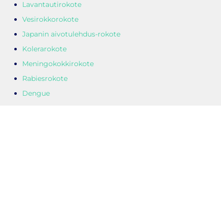
Lavantautirokote
Vesirokkorokote
Japanin aivotulehdus-rokote
Kolerarokote
Meningokokkirokote
Rabiesrokote
Dengue
Pysähdyspaikka:
Paikka: S-Market Söderkulla
Osoite: Amiraalintie 2