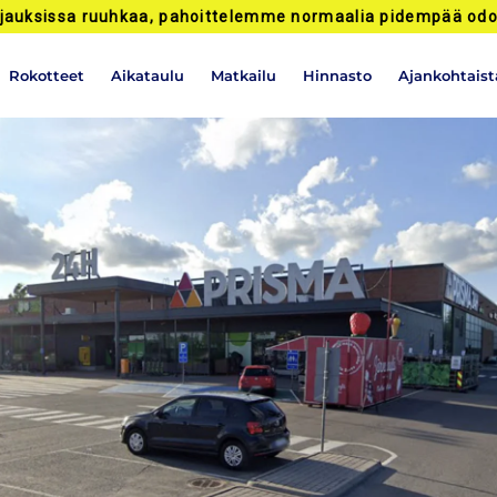
jauksissa ruuhkaa, pahoittelemme normaalia pidempää odo
Rokotteet
Aikataulu
Matkailu
Hinnasto
Ajankohtaist