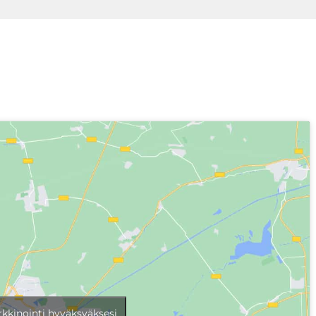
rkkinointi hyväksyäksesi