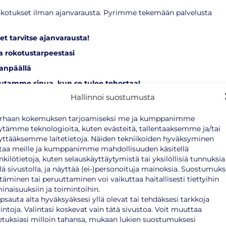
rokotukset ilman ajanvarausta. Pyrimme tekemään palvelusta
t tarvitse ajanvarausta!
 rokotustarpeestasi
kanpäällä
tutamme sinua, kun se tulee tehostaa!
Hallinnoi suostumusta
u/
rhaan kokemuksen tarjoamiseksi me ja kumppanimme
ytämme teknologioita, kuten evästeitä, tallentaaksemme ja/tai
yttääksemme laitetietoja. Näiden tekniikoiden hyväksyminen
 mm:
taa meille ja kumppanimme mahdollisuuden käsitellä
nkilötietoja, kuten selauskäyttäytymistä tai yksilöllisiä tunnuksia
llä sivustolla, ja näyttää (ei-)personoituja mainoksia. Suostumuk
ttäminen tai peruuttaminen voi vaikuttaa haitallisesti tiettyihin
inaisuuksiin ja toimintoihin.
psauta alta hyväksyäksesi yllä olevat tai tehdäksesi tarkkoja
lintoja. Valintasi koskevat vain tätä sivustoa. Voit muuttaa
etuksiasi milloin tahansa, mukaan lukien suostumuksesi