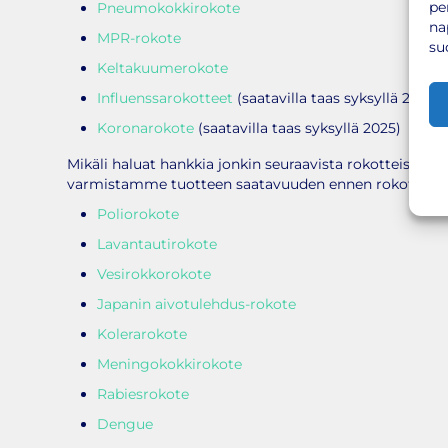
pe
Pneumokokkirokote
na
MPR-rokote
su
Keltakuumerokote
Influenssarokotteet
(saatavilla taas syksyllä 2025)
Koronarokote
(saatavilla taas syksyllä 2025)
Mikäli haluat hankkia jonkin seuraavista rokotteista rok
varmistamme tuotteen saatavuuden ennen rokotusbussi
Poliorokote
Lavantautirokote
Vesirokkorokote
Japanin aivotulehdus-rokote
Kolerarokote
Meningokokkirokote
Rabiesrokote
Dengue