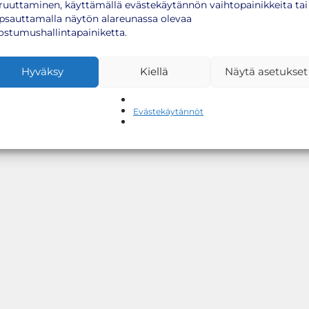
ruuttaminen, käyttämällä evästekäytännön vaihtopainikkeita tai
psauttamalla näytön alareunassa olevaa
ostumushallintapainiketta.
Hyväksy
Kiellä
Näytä asetukset
Evästekäytännöt
otebussilta, laitathan meille viestiä
info(at)rokotenyt.fi
, niin
lle tuloasi: