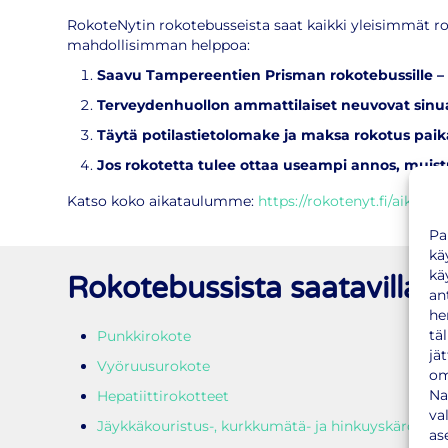
RokoteNytin rokotebusseista saat kaikki yleisimmät 
mahdollisimman helppoa:
Saavu Tampereentien Prisman rokotebussille – e
Terveydenhuollon ammattilaiset neuvovat sinua
Täytä potilastietolomake ja maksa rokotus pai
Jos rokotetta tulee ottaa useampi annos, muis
Katso koko aikataulumme:
https://rokotenyt.fi/aikataul
Pa
kä
kä
Rokotebussista saatavilla
an
he
tä
Punkkirokote
jä
Vyöruusurokote
om
Na
Hepatiittirokotteet
va
Jäykkäkouristus-, kurkkumätä- ja hinkuyskärokote
as