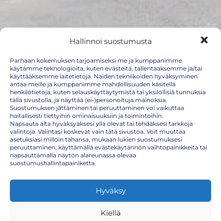
Hallinnoi suostumusta
Parhaan kokemuksen tarjoamiseksi me ja kumppanimme
käytämme teknologioita, kuten evästeitä, tallentaaksemme ja/tai
käyttääksemme laitetietoja. Näiden tekniikoiden hyväksyminen
K-Supermarket Nummenpakka
antaa meille ja kumppanimme mahdollisuuden käsitellä
henkilötietoja, kuten selauskäyttäytymistä tai yksilöllisiä tunnuksia
tällä sivustolla, ja näyttää (ei-)personoituja mainoksia.
(Hakakatu 16)
Suostumuksen jättäminen tai peruuttaminen voi vaikuttaa
haitallisesti tiettyihin ominaisuuksiin ja toimintoihin.
Turku, Varsinais-Suomi, Suomi
Napsauta alta hyväksyäksesi yllä olevat tai tehdäksesi tarkkoja
valintoja. Valintasi koskevat vain tätä sivustoa. Voit muuttaa
Näytä kartalla
asetuksiasi milloin tahansa, mukaan lukien suostumuksesi
peruuttaminen, käyttämällä evästekäytännön vaihtopainikkeita tai
Tulevat tapahtumat
napsauttamalla näytön alareunassa olevaa
suostumushallintapainiketta.
Perjantai
Hyväksy
7.8.2026
14:00 – 16:00
Kiellä
Perjantai