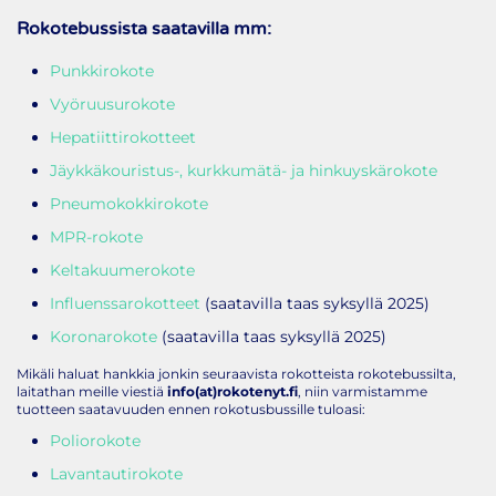
Rokotebussista saatavilla mm:
Punkkirokote
Vyöruusurokote
Hepatiittirokotteet
Jäykkäkouristus-, kurkkumätä- ja hinkuyskärokote
Pneumokokkirokote
MPR-rokote
Keltakuumerokote
Influenssarokotteet
(saatavilla taas syksyllä 2025)
Koronarokote
(saatavilla taas syksyllä 2025)
Mikäli haluat hankkia jonkin seuraavista rokotteista rokotebussilta,
laitathan meille viestiä
info(at)rokotenyt.fi
, niin varmistamme
tuotteen saatavuuden ennen rokotusbussille tuloasi:
Poliorokote
Lavantautirokote