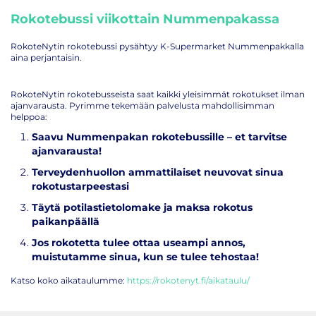
Rokotebussi viikottain Nummenpakassa
RokoteNytin rokotebussi pysähtyy K-Supermarket Nummenpakkalla
aina perjantaisin.
RokoteNytin rokotebusseista saat kaikki yleisimmät rokotukset ilman
ajanvarausta. Pyrimme tekemään palvelusta mahdollisimman
helppoa:
Saavu Nummenpakan rokotebussille – et tarvitse
ajanvarausta!
Terveydenhuollon ammattilaiset neuvovat sinua
rokotustarpeestasi
Täytä potilastietolomake ja maksa rokotus
paikanpäällä
Jos rokotetta tulee ottaa useampi annos,
muistutamme sinua, kun se tulee tehostaa!
Katso koko aikataulumme:
https://rokotenyt.fi/aikataulu/