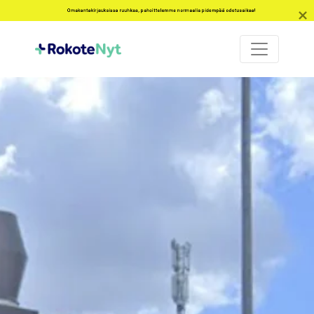
Omakantakirjauksissa ruuhkaa, pahoittelemme normaalia pidempää odotusaikaa!