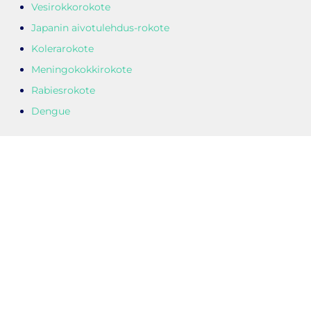
Vesirokkorokote
Japanin aivotulehdus-rokote
Kolerarokote
Meningokokkirokote
Rabiesrokote
Dengue
Pysähdyspaikka:
Paikka: K-Supermarket Nummenpakka
Osoite: Hakakatu 16