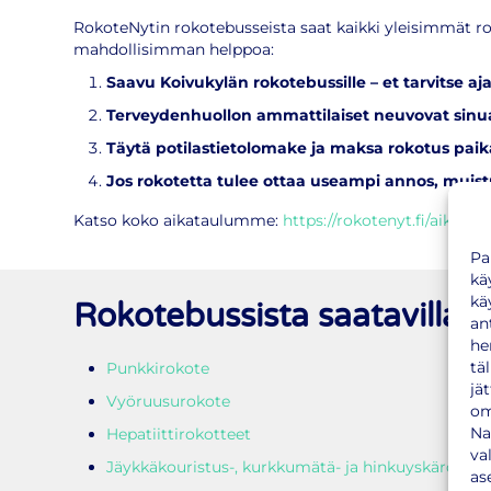
RokoteNytin rokotebusseista saat kaikki yleisimmät 
mahdollisimman helppoa:
Saavu Koivukylän rokotebussille – et tarvitse aj
Terveydenhuollon ammattilaiset neuvovat sinua
Täytä potilastietolomake ja maksa rokotus pai
Jos rokotetta tulee ottaa useampi annos, muis
Katso koko aikataulumme:
https://rokotenyt.fi/aikataul
Pa
kä
kä
Rokotebussista saatavilla
an
he
tä
Punkkirokote
jä
Vyöruusurokote
om
Na
Hepatiittirokotteet
va
Jäykkäkouristus-, kurkkumätä- ja hinkuyskärokote
as