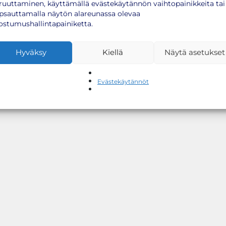
ruuttaminen, käyttämällä evästekäytännön vaihtopainikkeita tai
psauttamalla näytön alareunassa olevaa
ostumushallintapainiketta.
Hyväksy
Kiellä
Näytä asetukset
Evästekäytännöt
otebussilta, laitathan meille viestiä
info(at)rokotenyt.fi
, niin
lle tuloasi: