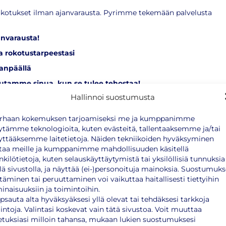
rokotukset ilman ajanvarausta. Pyrimme tekemään palvelusta
anvarausta!
 rokotustarpeestasi
kanpäällä
tutamme sinua, kun se tulee tehostaa!
Hallinnoi suostumusta
u/
rhaan kokemuksen tarjoamiseksi me ja kumppanimme
ytämme teknologioita, kuten evästeitä, tallentaaksemme ja/tai
yttääksemme laitetietoja. Näiden tekniikoiden hyväksyminen
 mm:
taa meille ja kumppanimme mahdollisuuden käsitellä
nkilötietoja, kuten selauskäyttäytymistä tai yksilöllisiä tunnuksia
llä sivustolla, ja näyttää (ei-)personoituja mainoksia. Suostumuk
ttäminen tai peruuttaminen voi vaikuttaa haitallisesti tiettyihin
inaisuuksiin ja toimintoihin.
psauta alta hyväksyäksesi yllä olevat tai tehdäksesi tarkkoja
lintoja. Valintasi koskevat vain tätä sivustoa. Voit muuttaa
etuksiasi milloin tahansa, mukaan lukien suostumuksesi