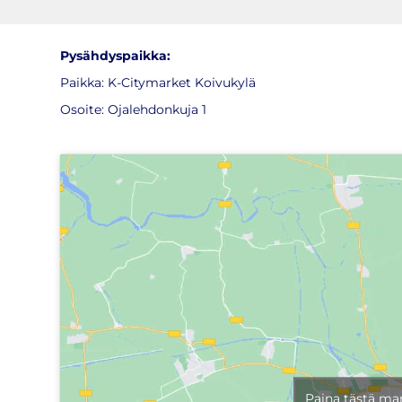
Pysähdyspaikka:
Paikka: K-Citymarket Koivukylä
Osoite:
Ojalehdonkuja 1
Paina tästä ma