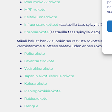
pe
Pneumokokkirokote
na
MPR-rokote
su
Keltakuumerokote
Influenssarokotteet
(saatavilla taas syksyllä 2025)
Koronarokote
(saatavilla taas syksyllä 2025)
Mikäli haluat hankkia jonkin seuraavista rokotteista rok
varmistamme tuotteen saatavuuden ennen rokotusbussi
Poliorokote
Lavantautirokote
Vesirokkorokote
Japanin aivotulehdus-rokote
Kolerarokote
Meningokokkirokote
Rabiesrokote
Dengue