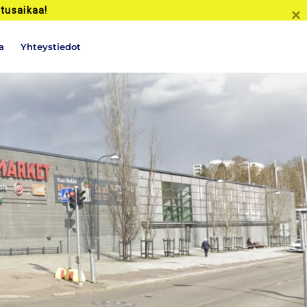
tusaikaa!
a
Yhteystiedot