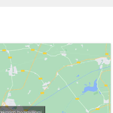
rkkinointi hyväksyäksesi