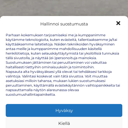
Hallinnoi suostumusta
Parhaan kokemuksen tarjoamiseksi me ja kumppanimme
käytämme teknologioita, kuten evästeitä, tallentaaksemme ja/tai
käyttääksemme laitetietoja. Näiden tekniikoiden hyväksyminen
K-Citymarket Klaukkala
antaa meille ja kumppanimme mahdollisuuden käsitellä
henkilötietoja, kuten selauskäyttäytymistä tai yksilöllisiä tunnuksia
tällä sivustolla, ja näyttää (ei-)personoituja mainoksia.
(Viirintie 9)
Suostumuksen jättäminen tai peruuttaminen voi vaikuttaa
haitallisesti tiettyihin ominaisuuksiin ja toimintoihin.
Klaukkala, Uusimaa, Suomi
Napsauta alta hyväksyäksesi yllä olevat tai tehdäksesi tarkkoja
valintoja. Valintasi koskevat vain tätä sivustoa. Voit muuttaa
Näytä kartalla
asetuksiasi milloin tahansa, mukaan lukien suostumuksesi
peruuttaminen, käyttämällä evästekäytännön vaihtopainikkeita tai
Tulevat tapahtumat
napsauttamalla näytön alareunassa olevaa
suostumushallintapainiketta.
Keskiviikko
Hyväksy
12.8.2026
14:00 – 16:00
Kiellä
Keskiviikko