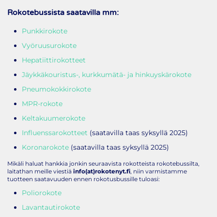
Rokotebussista saatavilla mm:
Punkkirokote
Vyöruusurokote
Hepatiittirokotteet
Jäykkäkouristus-, kurkkumätä- ja hinkuyskärokote
Pneumokokkirokote
MPR-rokote
Keltakuumerokote
Influenssarokotteet
(saatavilla taas syksyllä 2025)
Koronarokote
(saatavilla taas syksyllä 2025)
Mikäli haluat hankkia jonkin seuraavista rokotteista rokotebussilta,
laitathan meille viestiä
info(at)rokotenyt.fi
, niin varmistamme
tuotteen saatavuuden ennen rokotusbussille tuloasi:
Poliorokote
Lavantautirokote