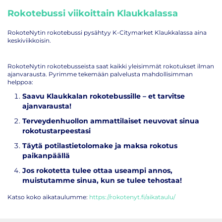
Rokotebussi viikoittain Klaukkalassa
RokoteNytin rokotebussi pysähtyy K-Citymarket Klaukkalassa aina
keskiviikkoisin.
RokoteNytin rokotebusseista saat kaikki yleisimmät rokotukset ilman
ajanvarausta. Pyrimme tekemään palvelusta mahdollisimman
helppoa:
Saavu Klaukkalan rokotebussille – et tarvitse
ajanvarausta!
Terveydenhuollon ammattilaiset neuvovat sinua
rokotustarpeestasi
Täytä potilastietolomake ja maksa rokotus
paikanpäällä
Jos rokotetta tulee ottaa useampi annos,
muistutamme sinua, kun se tulee tehostaa!
Katso koko aikataulumme:
https://rokotenyt.fi/aikataulu/