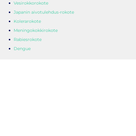
Vesirokkorokote
Japanin aivotulehdus-rokote
Kolerarokote
Meningokokkirokote
Rabiesrokote
Dengue
Pysähdyspaikka:
Paikka: K-Citymarket Klaukkala
Osoite: Viirintie 9