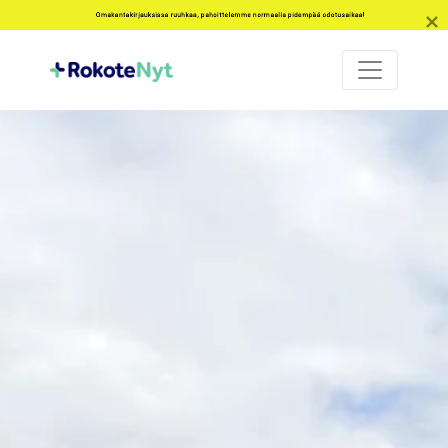
Omakantakirjauksissa ruuhkaa, pahoittelemme normaalia pidempää odotusaikaa!