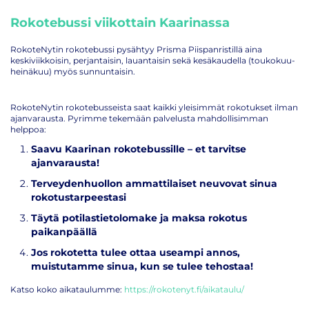
Rokotebussi viikottain Kaarinassa
RokoteNytin rokotebussi pysähtyy Prisma Piispanristillä aina
keskiviikkoisin, perjantaisin, lauantaisin sekä kesäkaudella (toukokuu-
heinäkuu) myös sunnuntaisin.
RokoteNytin rokotebusseista saat kaikki yleisimmät rokotukset ilman
ajanvarausta. Pyrimme tekemään palvelusta mahdollisimman
helppoa:
Saavu Kaarinan rokotebussille – et tarvitse
ajanvarausta!
Terveydenhuollon ammattilaiset neuvovat sinua
rokotustarpeestasi
Täytä potilastietolomake ja maksa rokotus
paikanpäällä
Jos rokotetta tulee ottaa useampi annos,
muistutamme sinua, kun se tulee tehostaa!
Katso koko aikataulumme:
https://rokotenyt.fi/aikataulu/