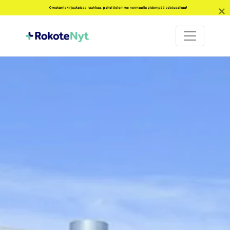
Omakantakirjauksissa ruuhkaa, pahoittelemme normaalia pidempää odotusaikaa!