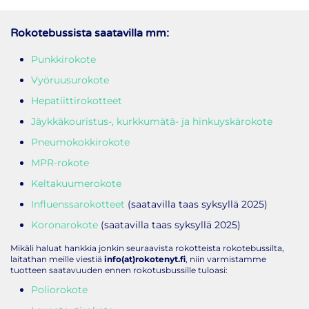
Rokotebussista saatavilla mm:
Punkkirokote
Vyöruusurokote
Hepatiittirokotteet
Jäykkäkouristus-, kurkkumätä- ja hinkuyskärokote
Pneumokokkirokote
MPR-rokote
Keltakuumerokote
Influenssarokotteet
(saatavilla taas syksyllä 2025)
Koronarokote
(saatavilla taas syksyllä 2025)
Mikäli haluat hankkia jonkin seuraavista rokotteista rokotebussilta,
laitathan meille viestiä
info(at)rokotenyt.fi
, niin varmistamme
tuotteen saatavuuden ennen rokotusbussille tuloasi:
Poliorokote