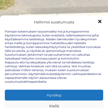
Hallinnoi suostumusta
Parhaan kokemuksen tarjoamiseksi me ja kumppanimme
käytämme teknologioita, kuten evästeitä, tallentaaksemme ja/tai
käyttääksemme laitetietoja. Näiden tekniikoiden hyväksyminen
Prisma Piispanristi
antaa meille ja kumppanimme mahdollisuuden käsitellä
henkilötietoja, kuten selauskäyttäytymistä tai yksilöllisiä tunnuksia
tällä sivustolla, ja näyttää (ei-)personoituja mainoksia.
(Kairiskulmantie 3)
Suostumuksen jättäminen tai peruuttaminen voi vaikuttaa
haitallisesti tiettyihin ominaisuuksiin ja toimintoihin.
Kaarina, Varsinais-Suomi, Suomi
Napsauta alta hyväksyäksesi yllä olevat tai tehdäksesi tarkkoja
valintoja. Valintasi koskevat vain tätä sivustoa. Voit muuttaa
Näytä kartalla
asetuksiasi milloin tahansa, mukaan lukien suostumuksesi
peruuttaminen, käyttämällä evästekäytännön vaihtopainikkeita tai
Tulevat tapahtumat
napsauttamalla näytön alareunassa olevaa
suostumushallintapainiketta.
Keskiviikko
Hyväksy
12.8.2026
16:30 – 19:30
Kiellä