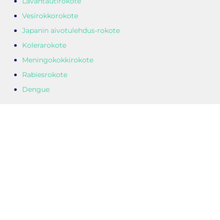
Lavantautirokote
Vesirokkorokote
Japanin aivotulehdus-rokote
Kolerarokote
Meningokokkirokote
Rabiesrokote
Dengue
Pysähdyspaikka:
Paikka: Prisma Piispanristi
Osoite: Kairiskulmantie 3