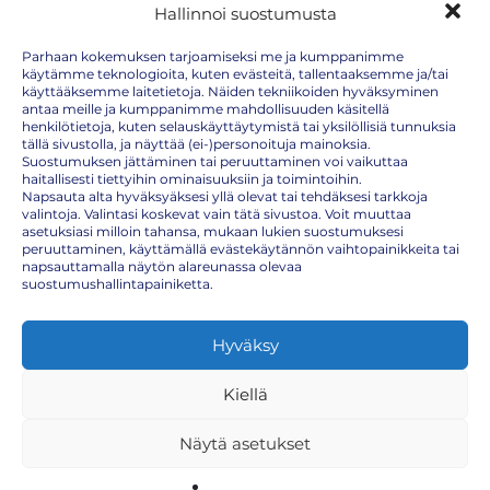
Hallinnoi suostumusta
Parhaan kokemuksen tarjoamiseksi me ja kumppanimme
käytämme teknologioita, kuten evästeitä, tallentaaksemme ja/tai
käyttääksemme laitetietoja. Näiden tekniikoiden hyväksyminen
antaa meille ja kumppanimme mahdollisuuden käsitellä
K-Rauta Kuninkoja
henkilötietoja, kuten selauskäyttäytymistä tai yksilöllisiä tunnuksia
tällä sivustolla, ja näyttää (ei-)personoituja mainoksia.
Suostumuksen jättäminen tai peruuttaminen voi vaikuttaa
(Itäniityntie 9)
haitallisesti tiettyihin ominaisuuksiin ja toimintoihin.
Napsauta alta hyväksyäksesi yllä olevat tai tehdäksesi tarkkoja
Raisio, Varsinais-Suomi, Suomi
valintoja. Valintasi koskevat vain tätä sivustoa. Voit muuttaa
asetuksiasi milloin tahansa, mukaan lukien suostumuksesi
Näytä kartalla
peruuttaminen, käyttämällä evästekäytännön vaihtopainikkeita tai
napsauttamalla näytön alareunassa olevaa
Tulevat tapahtumat
suostumushallintapainiketta.
Hyväksy
Maanantai
31.8.2026
16:30 – 19:30
Kiellä
Maanantai
Näytä asetukset
7.9.2026
16:30 – 19:30