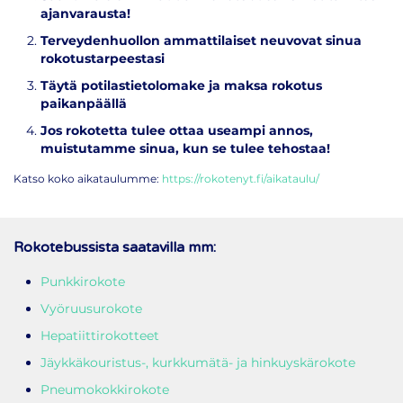
ajanvarausta!
Terveydenhuollon ammattilaiset neuvovat sinua
rokotustarpeestasi
Täytä potilastietolomake ja maksa rokotus
paikanpäällä
Jos rokotetta tulee ottaa useampi annos,
muistutamme sinua, kun se tulee tehostaa!
Katso koko aikataulumme:
https://rokotenyt.fi/aikataulu/
Rokotebussista saatavilla mm:
Punkkirokote
Vyöruusurokote
Hepatiittirokotteet
Jäykkäkouristus-, kurkkumätä- ja hinkuyskärokote
Pneumokokkirokote