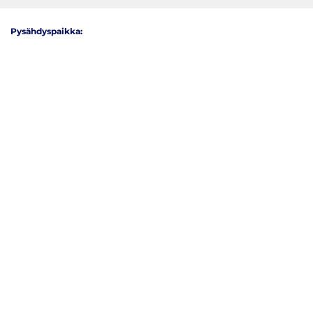
Pysähdyspaikka:
Paikka: K-Rauta Kuninkoja
Osoite: Itäniityntie 9
Paina tästä markkinointi hyväksyäksesi
markkinointievästeet ja ottaaksesi
tämän sisällön käyttöön