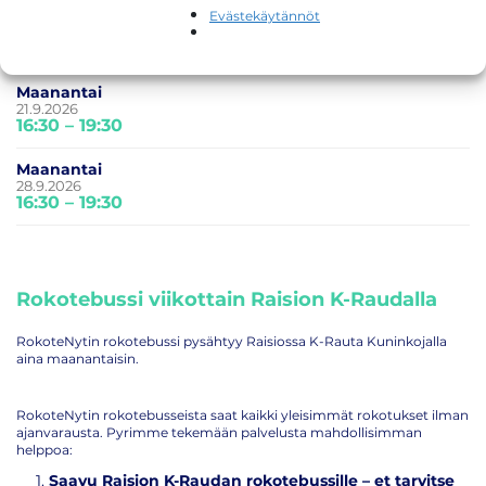
Maanantai
Evästekäytännöt
14.9.2026
16:30 – 19:30
Maanantai
21.9.2026
16:30 – 19:30
Maanantai
28.9.2026
16:30 – 19:30
Rokotebussi viikottain Raision K-Raudalla
RokoteNytin rokotebussi pysähtyy Raisiossa K-Rauta Kuninkojalla
aina maanantaisin.
RokoteNytin rokotebusseista saat kaikki yleisimmät rokotukset ilman
ajanvarausta. Pyrimme tekemään palvelusta mahdollisimman
helppoa:
Saavu Raision K-Raudan rokotebussille – et tarvitse