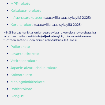
MPR-rokote
Keltakuumerokote
Influenssarokotteet
(saatavilla taas syksyllä 2025)
Koronarokote
(saatavilla taas syksyllä 2025)
Mikäli haluat hankkia jonkin seuraavista rokotteista rokotebussilta,
laitathan meille viestiä
info(at)rokotenyt.fi
, niin varmistamme
tuotteen saatavuuden ennen rokotusbussille tuloasi:
Poliorokote
Lavantautirokote
Vesirokkorokote
Japanin aivotulehdus-rokote
Kolerarokote
Meningokokkirokote
Rabiesrokote
Dengue