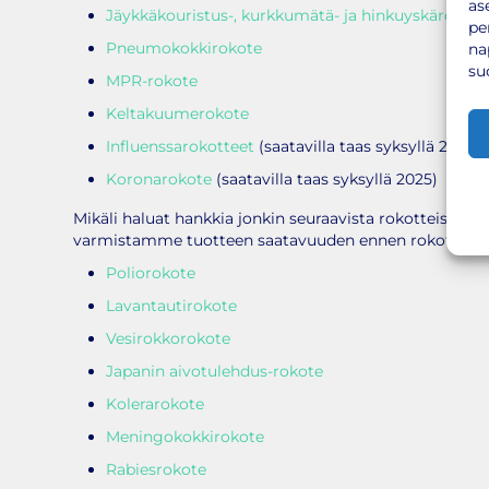
as
Jäykkäkouristus-, kurkkumätä- ja hinkuyskärokote
pe
Pneumokokkirokote
na
su
MPR-rokote
Keltakuumerokote
Influenssarokotteet
(saatavilla taas syksyllä 2025)
Koronarokote
(saatavilla taas syksyllä 2025)
Mikäli haluat hankkia jonkin seuraavista rokotteista rok
varmistamme tuotteen saatavuuden ennen rokotusbussi
Poliorokote
Lavantautirokote
Vesirokkorokote
Japanin aivotulehdus-rokote
Kolerarokote
Meningokokkirokote
Rabiesrokote