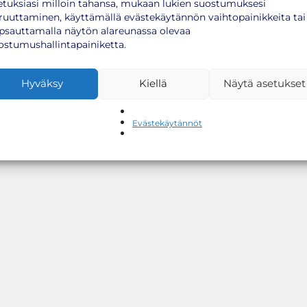
etuksiasi milloin tahansa, mukaan lukien suostumuksesi
ruuttaminen, käyttämällä evästekäytännön vaihtopainikkeita tai
psauttamalla näytön alareunassa olevaa
ostumushallintapainiketta.
Hyväksy
Kiellä
Näytä asetukset
Evästekäytännöt
otebussilta, laitathan meille viestiä
info(at)rokotenyt.fi
, niin
lle tuloasi: