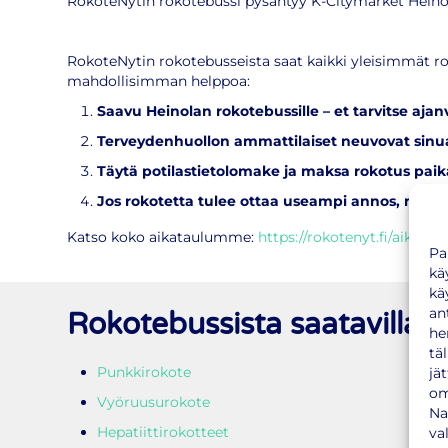
RokoteNytin rokotebussi pysähtyy K-Citymarket Heinola
RokoteNytin rokotebusseista saat kaikki yleisimmät 
mahdollisimman helppoa:
Saavu Heinolan rokotebussille – et tarvitse ajan
Terveydenhuollon ammattilaiset neuvovat sinua
Täytä potilastietolomake ja maksa rokotus pai
Jos rokotetta tulee ottaa useampi annos, muis
Katso koko aikataulumme:
https://rokotenyt.fi/aikataul
Pa
kä
kä
an
Rokotebussista saatavilla
he
tä
Punkkirokote
jä
om
Vyöruusurokote
Na
Hepatiittirokotteet
va