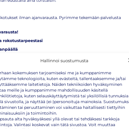
n edustalla aina torstaisin.
rokotukset ilman ajanvarausta. Pyrimme tekemään palvelusta
varausta!
 rokotustarpeestasi
kanpäällä
tutamme sinua, kun se tulee tehostaa!
Hallinnoi suostumusta
u/
rhaan kokemuksen tarjoamiseksi me ja kumppanimme
ytämme teknologioita, kuten evästeitä, tallentaaksemme ja/tai
yttääksemme laitetietoja. Näiden tekniikoiden hyväksyminen
taa meille ja kumppanimme mahdollisuuden käsitellä
 mm:
nkilötietoja, kuten selauskäyttäytymistä tai yksilöllisiä tunnuksia
llä sivustolla, ja näyttää (ei-)personoituja mainoksia. Suostumuk
ttäminen tai peruuttaminen voi vaikuttaa haitallisesti tiettyihin
inaisuuksiin ja toimintoihin.
psauta alta hyväksyäksesi yllä olevat tai tehdäksesi tarkkoja
lintoja. Valintasi koskevat vain tätä sivustoa. Voit muuttaa