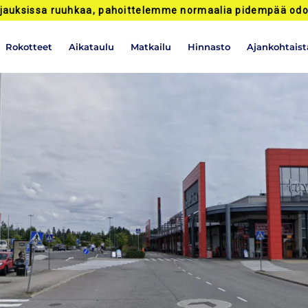
jauksissa ruuhkaa, pahoittelemme normaalia pidempää odo
Rokotteet
Aikataulu
Matkailu
Hinnasto
Ajankohtaist