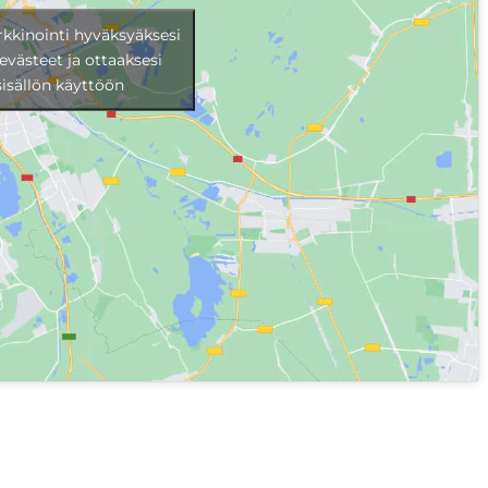
rkkinointi hyväksyäksesi
evästeet ja ottaaksesi
isällön käyttöön