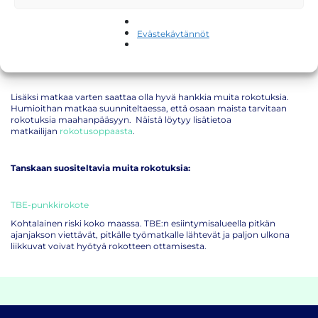
MPR
(tuhkarokko-, sikotauti-, vihurirokkorokote)
poliorokote
Evästekäytännöt
koronarokote
(COVID-19)
influenssarokote
Lisäksi matkaa varten saattaa olla hyvä hankkia muita rokotuksia.
Humioithan matkaa suunniteltaessa, että osaan maista tarvitaan
rokotuksia maahanpääsyyn. Näistä löytyy lisätietoa
matkailijan
rokotusoppaasta
.
Tanskaan suositeltavia muita rokotuksia:
TBE-punkkirokote
Kohtalainen riski koko maassa. TBE:n esiintymisalueella pitkän
ajanjakson viettävät, pitkälle työmatkalle lähtevät ja paljon ulkona
liikkuvat voivat hyötyä rokotteen ottamisesta.