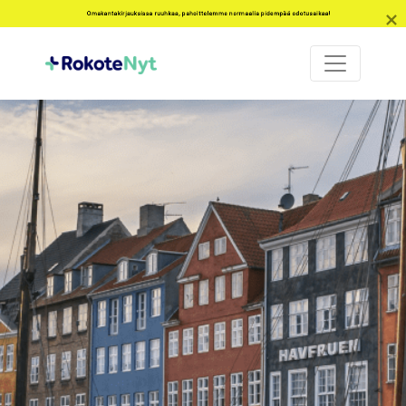
Omakantakirjauksissa ruuhkaa, pahoittelemme normaalia pidempää odotusaikaa!