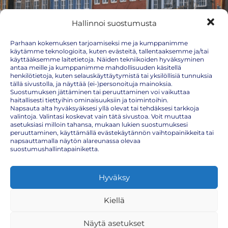
Hallinnoi suostumusta
Parhaan kokemuksen tarjoamiseksi me ja kumppanimme
käytämme teknologioita, kuten evästeitä, tallentaaksemme ja/tai
käyttääksemme laitetietoja. Näiden tekniikoiden hyväksyminen
antaa meille ja kumppanimme mahdollisuuden käsitellä
henkilötietoja, kuten selauskäyttäytymistä tai yksilöllisiä tunnuksia
tällä sivustolla, ja näyttää (ei-)personoituja mainoksia.
Suostumuksen jättäminen tai peruuttaminen voi vaikuttaa
haitallisesti tiettyihin ominaisuuksiin ja toimintoihin.
Napsauta alta hyväksyäksesi yllä olevat tai tehdäksesi tarkkoja
valintoja. Valintasi koskevat vain tätä sivustoa. Voit muuttaa
asetuksiasi milloin tahansa, mukaan lukien suostumuksesi
peruuttaminen, käyttämällä evästekäytännön vaihtopainikkeita tai
napsauttamalla näytön alareunassa olevaa
suostumushallintapainiketta.
Tanska rokotukset
Hyväksy
Eurooppaan matkaavan on huolehdittava, että yleisen
rokotusohjelman mukaiset rokotukset ovat kunnossa. Tanskaan
matkustettaessa tarvitsee siis tarkistaa omat rokotukset ainakin
Kiellä
seuraavien rokotteiden osalta:
Tetanus
(jäykkäkouristus-, kurkkumätä- hinkuyskärokote)
Näytä asetukset