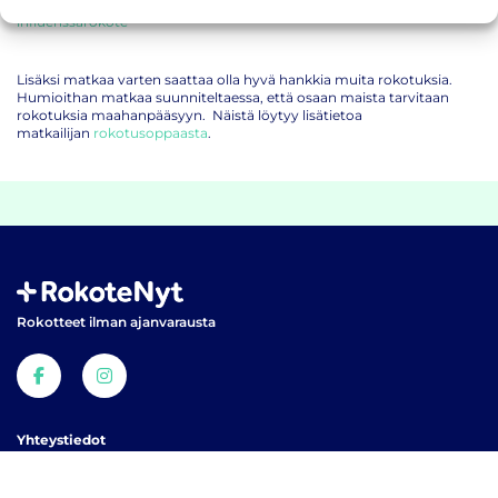
influenssarokote
Lisäksi matkaa varten saattaa olla hyvä hankkia muita rokotuksia.
Humioithan matkaa suunniteltaessa, että osaan maista tarvitaan
rokotuksia maahanpääsyyn. Näistä löytyy lisätietoa
matkailijan
rokotusoppaasta
.
Rokotteet ilman ajanvarausta
Yhteystiedot
Puh +358 45 348 2992
info(at)rokotenyt.fi