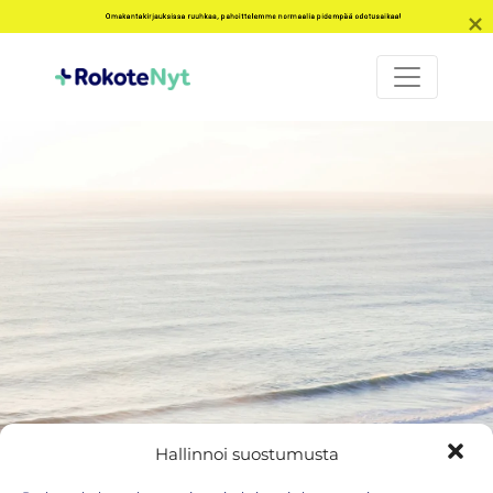
Omakantakirjauksissa ruuhkaa, pahoittelemme normaalia pidempää odotusaikaa!
Hallinnoi suostumusta