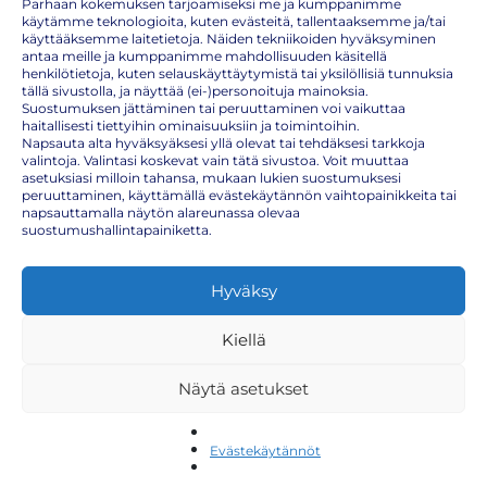
Parhaan kokemuksen tarjoamiseksi me ja kumppanimme
käytämme teknologioita, kuten evästeitä, tallentaaksemme ja/tai
käyttääksemme laitetietoja. Näiden tekniikoiden hyväksyminen
antaa meille ja kumppanimme mahdollisuuden käsitellä
henkilötietoja, kuten selauskäyttäytymistä tai yksilöllisiä tunnuksia
tällä sivustolla, ja näyttää (ei-)personoituja mainoksia.
Suostumuksen jättäminen tai peruuttaminen voi vaikuttaa
haitallisesti tiettyihin ominaisuuksiin ja toimintoihin.
Napsauta alta hyväksyäksesi yllä olevat tai tehdäksesi tarkkoja
valintoja. Valintasi koskevat vain tätä sivustoa. Voit muuttaa
asetuksiasi milloin tahansa, mukaan lukien suostumuksesi
peruuttaminen, käyttämällä evästekäytännön vaihtopainikkeita tai
napsauttamalla näytön alareunassa olevaa
suostumushallintapainiketta.
Uusi-Seelanti rokotukset
Hyväksy
Uuteen Seelantiin matkaavan on huolehdittava, että yleisen
rokotusohjelman mukaiset rokotukset ovat kunnossa. Uuteen
Kiellä
Seelantiin matkustettaessa tarvitsee siis tarkistaa omat rokotukset
ainakin seuraavien rokotteiden osalta:
Näytä asetukset
Tetanus
(jäykkäkouristus-, kurkkumätä- hinkuyskärokote)
MPR
(tuhkarokko-, sikotauti-, vihurirokkorokote)
Evästekäytännöt
poliorokote
koronarokote
(COVID-19)